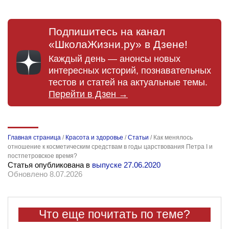
Подпишитесь на канал
«ШколаЖизни.ру» в Дзене!
Каждый день — анонсы новых
интересных историй, познавательных
тестов и статей на актуальные темы.
Перейти в Дзен →
Главная страница
/
Красота и здоровье
/
Статьи
/
Как менялось
отношение к косметическим средствам в годы царствования Петра I и
постпетровское время?
Статья опубликована в
выпуске 27.06.2020
Обновлено 8.07.2026
Что еще почитать по теме?