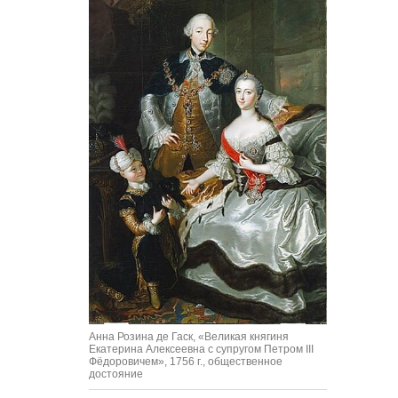
Анна Розина де Гаск, «Великая княгиня
Екатерина Алексеевна с супругом Петром III
Фёдоровичем», 1756 г., общественное
достояние