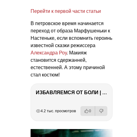
Перейти к первой части статьи
В петровское время начинается
переход от образа Марфушеньки к
Настеньке, если вспомнить героинь
известной сказки режиссера
Александра Роу
. Макияж
становится сдержанней,
естественней. А этому причиной
стал костюм!
ИЗБАВЛЯЕМСЯ ОТ БОЛИ | Важность режима и питания
РЕКЛАМА
РЕКЛАМА
РЕКЛАМА
РЕКЛАМА
РЕКЛАМА
4.2 тыс. просмотров
0