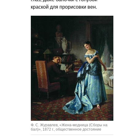
краской для прорисовки вен.
Ф. С. Журавлев, «Жена-модница (Сборы на
бал)», 1872 г., общественное достояние