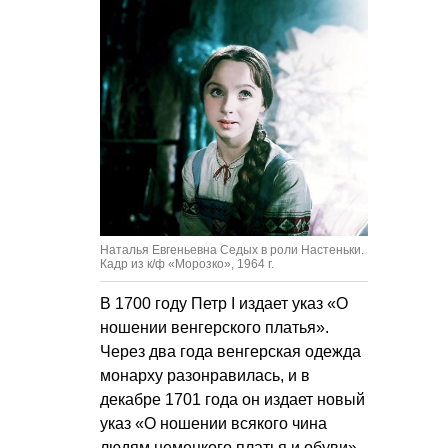
Наталья Евгеньевна Седых в роли Настеньки.
Кадр из к/ф «Морозко», 1964 г.
В 1700 году Петр I издает указ «О
ношении венгерского платья».
Через два года венгерская одежда
монарху разонравилась, и в
декабре 1701 года он издает новый
указ «О ношении всякого чина
людям немецкого платья и обуви».