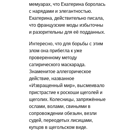
мемуарах, что Екатерина боролась
с нарядами и элегантностью.
Екатерина, действительно писала,
что французские моды избыточны
и разорительны для её подданных.
Интересно, что для борьбы с этим
злом она прибегла к уже
проверенному методу
сатирического маскарада.
Знаменитое аллегорическое
действие, названное
«Извращенный мир», высмеивало
пристрастие к роскоши щеголей и
щеголих. Колесницы, запряжённые
ослами, волами, свиньями в
сопровождении обезьян, везли
судей, переодетых лисицами,
купцов в щегольском виде.