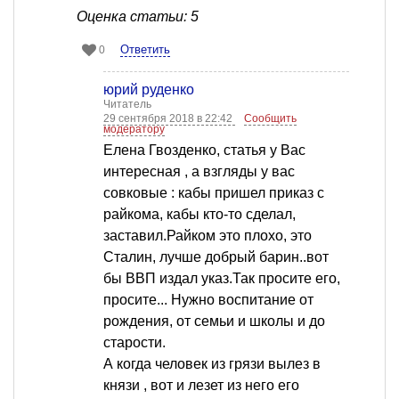
Оценка статьи: 5
Ответить
0
юрий руденко
Читатель
29 сентября 2018 в 22:42
Сообщить
модератору
Елена Гвозденко, статья у Вас
интересная , а взгляды у вас
совковые : кабы пришел приказ с
райкома, кабы кто-то сделал,
заставил.Райком это плохо, это
Сталин, лучше добрый барин..вот
бы ВВП издал указ.Так просите его,
просите... Нужно воспитание от
рождения, от семьи и школы и до
старости.
А когда человек из грязи вылез в
князи , вот и лезет из него его