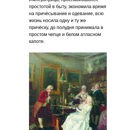
простотой в быту, экономила время
на причёсывание и одевание, всю
жизнь носила одну и ту же
причёску, до полудня принимала в
простом чепце и белом атласном
капоте.