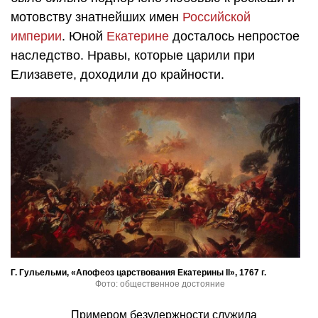
мотовству знатнейших имен
Российской
империи
. Юной
Екатерине
досталось непростое
наследство. Нравы, которые царили при
Елизавете, доходили до крайности.
Г. Гульельми, «Апофеоз царствования Екатерины II», 1767 г.
Фото: общественное достояние
Примером безудержности служила