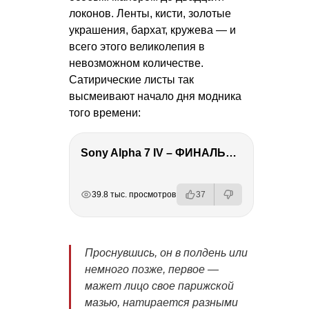
локонов. Ленты, кисти, золотые
украшения, бархат, кружева — и
всего этого великолепия в
невозможном количестве.
Сатирические листы так
высмеивают начало дня модника
того времени:
Sony Alpha 7 IV – ФИНАЛЬНЫЙ ОБЗОР
РЕКЛАМА
РЕКЛАМА
РЕКЛАМА
39.8 тыс. просмотров
37
Проснувшись, он в полдень или
немного позже, первое —
мажет лицо свое парижской
мазью, натирается разными