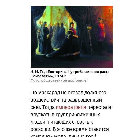
Н. Н. Ге, «Екатерина II у гроба императрицы
Елизаветы», 1874 г.
Фото: общественное достояние
Но маскарад не оказал должного
воздействия на развращенный
свет. Тогда
императрица
перестала
впускать в круг приближённых
людей, питающих страсть к
роскоши. В это же время ставится
комедия «Мода, личина коей