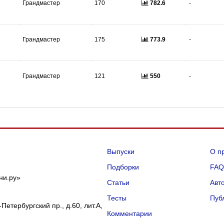
Грандмастер
170
782.6
-
Грандмастер
175
773.9
-
Грандмастер
121
550
-
Выпуски
О п
Подборки
FA
ни.ру»
Статьи
Авт
Тесты
Пуб
Петербургский пр., д.60, лит.А,
Комментарии