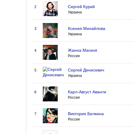
Сергей Курий
2
Украина
Ксения Михайлова
3
Украина
Жанна Магиня
4
Россия
Сергей Денисевич
5
Украина
Карл-Август Аванти
6
Россия
Виктория Белкина
7
Россия