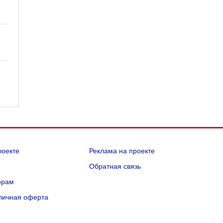
роекте
Реклама на проекте
Q
Обратная связь
орам
личная оферта