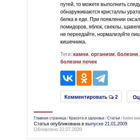
путей, то можете выполнить сле
обнаруживаются кристаллы урато
белка в еде. При появлении окса
помидоров, яблок, свеклы, щаве
не переедайте, нормализуйте пи
кишечника.
Теги:
камни
,
организм
,
болезни
болезни почек
Комментировать
2
Оц
Главная страница
/
Красота и здоровье
/
Статьи
/
Какие ка
Статья опубликована в
выпуске 21.01.2009
Обновлено 22.07.2020