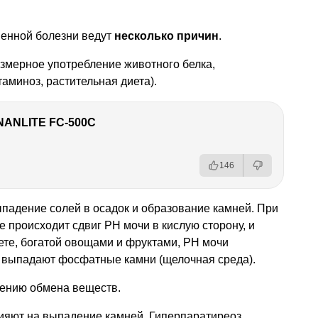
менной болезни ведут
несколько причин
.
езмерное употребление животного белка,
аминоз, растительная диета).
NANLITE FC-500C
146
падение солей в осадок и образование камней. При
 происходит сдвиг РН мочи в кислую сторону, и
ете, богатой овощами и фруктами, РН мочи
и выпадают фосфатные камни (щелочная среда).
шению обмена веществ.
ияют на выпадение камней. Гиперпаратиреоз,