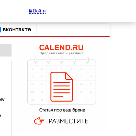
Войти
му
у