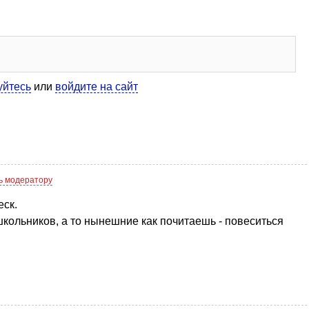
уйтесь
или
войдите на сайт
ь модератору
еск.
школьников, а то нынешние как почитаешь - повеситься