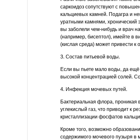
саркоидоз сопутствуют с повышен
кальциевых камней. Подагра и н
уратными камнями, хронический э
вы заболели чем-нибудь и врач 
(например, бисептол), имейте в в
(кислая среда) может привести 
3. Состав питьевой воды.
Если вы пьете мало воды, да ещё 
высокой концентрацией солей. С
4. Инфекция мочевых путей.
Бактериальная флора, проникая 
углекислый газ, что приводит к р
кристаллизации фосфатов кальци
Кроме того, возможно образован
содержимого мочевого пузыря в м