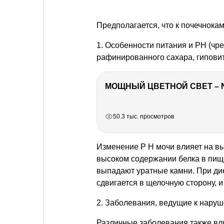
Предполагается, что к почечнока
1. Особенности питания и РН (чр
рафинированного сахара, гиповит
МОЩНЫЙ ЦВЕТНОЙ СВЕТ – 
РЕКЛАМА
РЕКЛАМА
РЕКЛАМА
РЕКЛАМА
50.3 тыс. просмотров
Изменение Р Н
мочи влияет на вы
высоком содержании белка в пище
выпадают уратные камни. При ди
сдвигается в щелочную сторону, 
2. Заболевания, ведущие к нару
Различные заболевания также вл