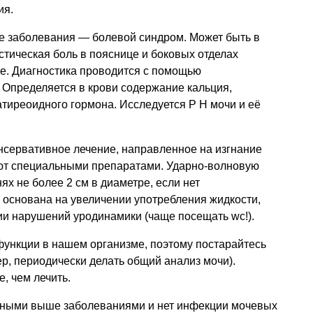
ия.
е заболевания — болевой синдром. Может быть в
стическая боль в пояснице и боковых отделах
це. Диагностика проводится с помощью
 Определяется в крови содержание кальция,
атиреоидного гормона.
Исследуется Р Н
мочи и её
нсервативное лечение, направленное на изгнание
ют специальными препаратами. Ударно-волновую
х не более 2 см в диаметре, если нет
 основана на увеличении употребления жидкости,
ии нарушений уродинамики (чаще посещать wc!).
ункции в нашем организме, поэтому постарайтесь
ер, периодически делать общий анализ мочи).
, чем лечить.
нными выше заболеваниями и нет инфекции мочевых