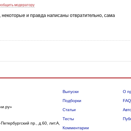
ообщить модератору
, некоторые и правда написаны отвратительно, сама
Выпуски
О п
Подборки
FA
ни.ру»
Статьи
Авт
Тесты
Пуб
Петербургский пр., д.60, лит.А,
Комментарии