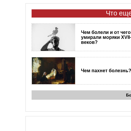
Что еще
Чем болели и от чего
умирали моряки XVII−
веков?
Чем пахнет болезнь
Б