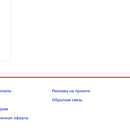
роекте
Реклама на проекте
Q
Обратная связь
орам
личная оферта