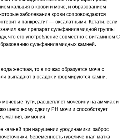
ием кальция в крови и моче, и образованием
екоторые заболевания крови сопровождаются
нтерит и панкреатит — оксалатными. Кстати, если
назначил вам препарат сульфаниламидной группы
иду, что его употребление совместно с витамином С
к образованию сульфаниламидных камней.
вода жесткая, то в почках образуется моча с
оли выпадают в осадок и формируются камни.
в мочевые пути, расщепляет мочевину на аммиак и
езко щелочному сдвигу РН мочи и способствует
я, магния, аммония.
ие камней при нарушении уродинамики: заброс
очеточники, беременность (увеличенная матка