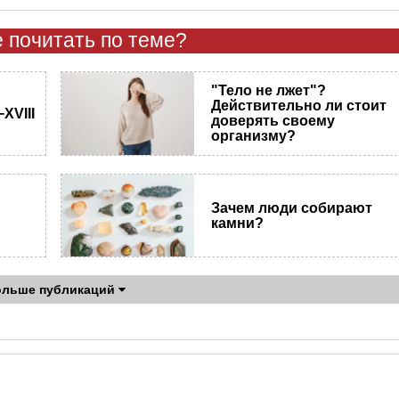
 почитать по теме?
"Тело не лжет"?
Действительно ли стоит
XVIII
доверять своему
организму?
Зачем люди собирают
?
камни?
ольше публикаций