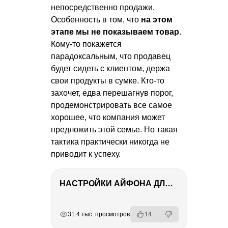
непосредственно продажи.
Особенность в том, что
на этом
этапе мы не показываем товар
.
Кому-то покажется
парадоксальным, что продавец
будет сидеть с клиентом, держа
свои продукты в сумке. Кто-то
захочет, едва перешагнув порог,
продемонстрировать все самое
хорошее, что компания может
предложить этой семье. Но такая
тактика практически никогда не
приводит к успеху.
НАСТРОЙКИ АЙФОНА ДЛЯ ФОТО И ВИДЕО
РЕКЛАМА
РЕКЛАМА
РЕКЛАМА
РЕКЛАМА
31.4 тыс. просмотров
14