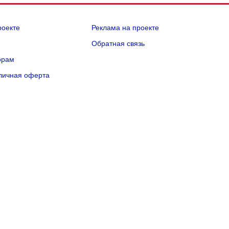
роекте
Реклама на проекте
Q
Обратная связь
орам
личная оферта