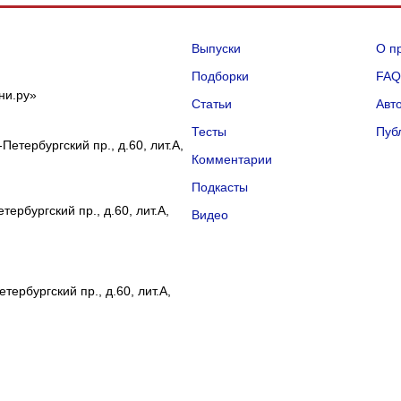
Выпуски
О п
Подборки
FA
ни.ру»
Статьи
Авт
Тесты
Пуб
Петербургский пр., д.60, лит.А,
Комментарии
Подкасты
ербургский пр., д.60, лит.А,
Видео
тербургский пр., д.60, лит.А,