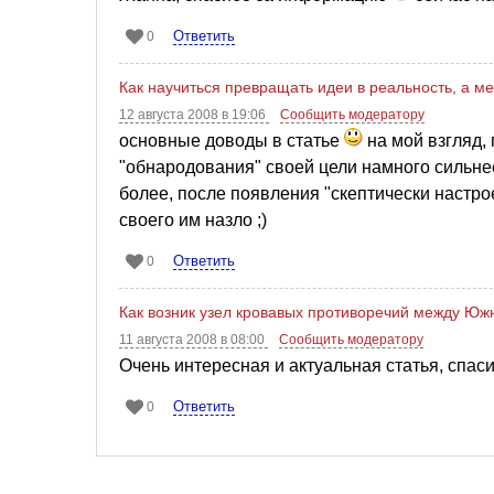
Ответить
0
Как научиться превращать идеи в реальность, а ме
12 августа 2008 в 19:06
Сообщить модератору
основные доводы в статье
на мой взгляд, 
"обнародования" своей цели намного сильне
более, после появления "скептически настр
своего им назло ;)
Ответить
0
Как возник узел кровавых противоречий между Юж
11 августа 2008 в 08:00
Сообщить модератору
Очень интересная и актуальная статья, спас
Ответить
0