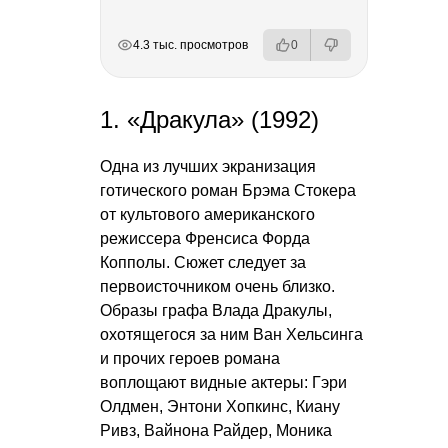
РЕКЛАМА
РЕКЛАМА
РЕКЛАМА
РЕКЛАМА
4.3 тыс. просмотров
0
1. «Дракула» (1992)
Одна из лучших экранизация
готического роман Брэма Стокера
от культового американского
режиссера Френсиса Форда
Копполы. Сюжет следует за
первоисточником очень близко.
Образы графа Влада Дракулы,
охотящегося за ним Ван Хельсинга
и прочих героев романа
воплощают видные актеры: Гэри
Олдмен, Энтони Хопкинс, Киану
Ривз, Вайнона Райдер, Моника