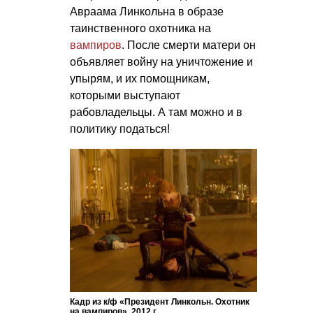
Авраама Линкольна в образе
таинственного охотника на
вампиров
. После смерти матери он
объявляет войну на уничтожение и
упырям, и их помощникам,
которыми выступают
рабовладельцы. А там можно и в
политику податься!
Кадр из к/ф «Президент Линкольн. Охотник
на вампиров», 2012 г.