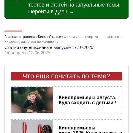
тестов и статей на актуальные темы.
Перейти в Дзен →
Главная страница
/
Кино
/
Статьи
/
Фильмы на вечер: что посмотреть
поклонникам «Ван Хельсинга»?
Статья опубликована в
выпуске 17.10.2020
Обновлено 13.06.2025
Что еще почитать по теме?
Кинопремьеры​ августа.
Куда сходить с детьми?
Кинопремьеры
июля-2026. Куда сходить с