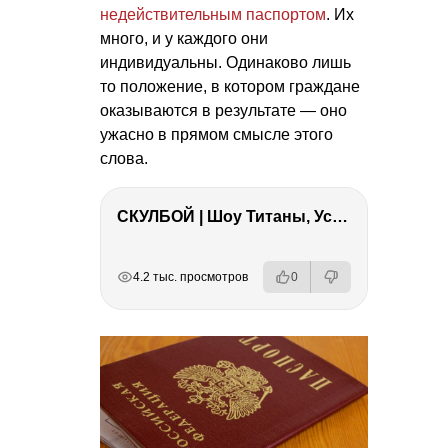
недействительным паспортом
. Их
много, и у каждого они
индивидуальны. Одинаково лишь
то положение, в котором граждане
оказываются в результате — оно
ужасно в прямом смысле этого
слова.
СКУЛБОЙ | Шоу Титаны, Усейн Болт, Ларрат, Зашквар!
РЕКЛАМА
РЕКЛАМА
РЕКЛАМА
4.2 тыс. просмотров
0