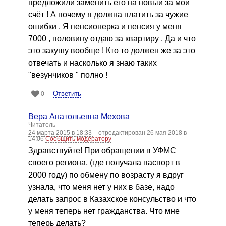
предложили заменить его на новый за мой
счёт ! А почему я должна платить за чужие
ошибки . Я пенсионерка и пенсия у меня
7000 , половину отдаю за квартиру . Да и что
это закушу вообще ! Кто то должен же за это
отвечать и насколько я знаю таких
"везунчиков " полно !
Ответить
0
Вера Анатольевна Мехова
Читатель
24 марта 2015 в 18:33
отредактирован 26 мая 2018 в
14:06
Сообщить модератору
Здравствуйте! При обращении в УФМС
своего региона, (где получала паспорт в
2000 году) по обмену по возрасту я вдруг
узнала, что меня нет у них в базе, надо
делать запрос в Казахское консульство и что
у меня теперь нет гражданства. Что мне
теперь делать?