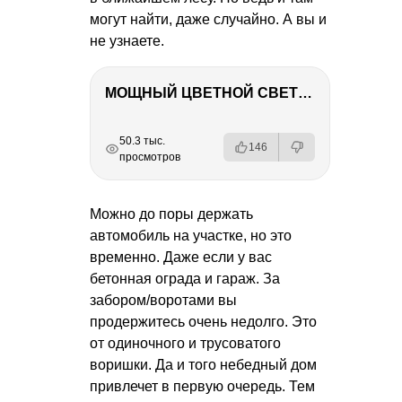
могут найти, даже случайно. А вы и
не узнаете.
МОЩНЫЙ ЦВЕТНОЙ СВЕТ – NANLITE FC-500C
РЕКЛАМА
РЕКЛАМА
РЕКЛАМА
50.3 тыс.
146
просмотров
Можно до поры держать
автомобиль на участке, но это
временно. Даже если у вас
бетонная ограда и гараж. За
забором/воротами вы
продержитесь очень недолго. Это
от одиночного и трусоватого
воришки. Да и того небедный дом
привлечет в первую очередь. Тем