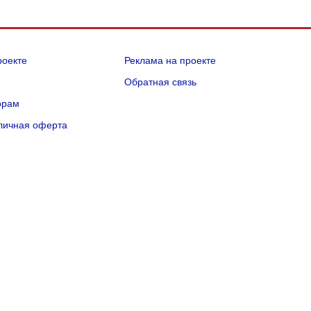
роекте
Реклама на проекте
Q
Обратная связь
орам
личная оферта