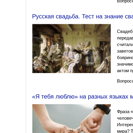
Вопросо
Русская свадьба. Тест на знание с
Свадебн
передав
считали
заветов
боярино
значимо
актом п
Вопросо
«Я тебя люблю» на разных языках м
Фраза «
человеч
Интерес
мира? Т