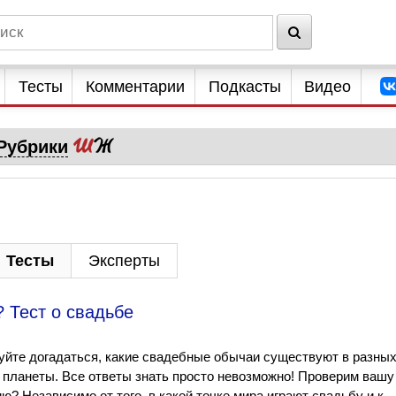
Тесты
Комментарии
Подкасты
Видео
Рубрики
Тесты
Эксперты
 Тест о свадьбе
йте догадаться, какие свадебные обычаи существуют в разны
 планеты. Все ответы знать просто невозможно! Проверим вашу
ю? Независимо от того, в какой точке мира играют свадьбу и к