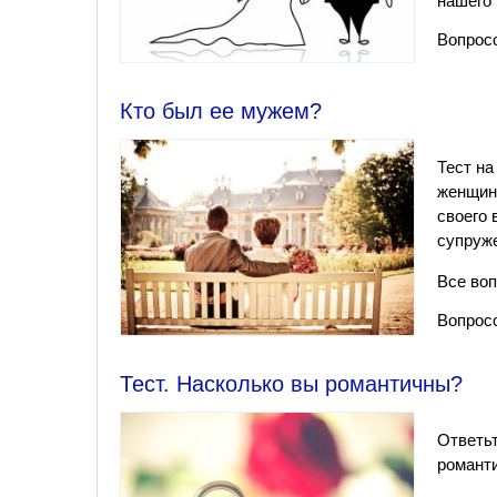
нашего 
Вопросо
Кто был ее мужем?
Тест на
женщин
своего 
супруж
Все во
Вопросо
Тест. Насколько вы романтичны?
Ответьт
романт