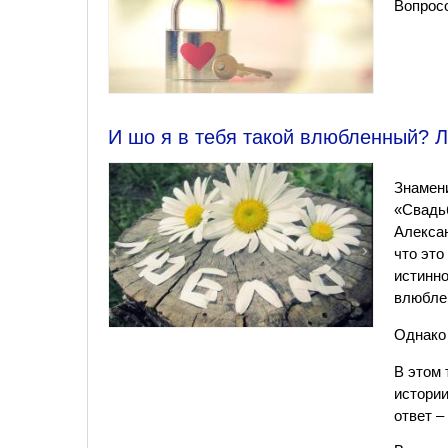
Вопросо
И шо я в тебя такой влюбленный? 
Знамен
«Свадьб
Алексан
что это
истинно
влюбле
Однако 
В этом 
истории
ответ –