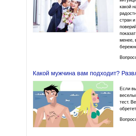
какой 
радостн
стран и
поверий
показат
менее, 
бережно
Вопросо
Какой мужчина вам подходит? Разв
Если вы
веселый
тест. В
обретет
Вопросо