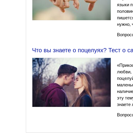
языки п
половин
пишется
нужно, 
Вопросо
Что вы знаете о поцелуях? Тест о 
«Прикос
любви, 
поцелуй
маленьк
наличие
эту тем
знаете 
Вопросо