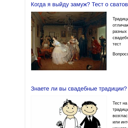
Когда я выйду замуж? Тест о свато
Традици
отличаю
разных 
свадебн
тест
Вопросо
Знаете ли вы свадебные традиции?
Тест на
традици
возглас
или инт