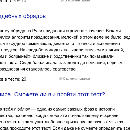
в в тесте: 10
3 комментария
вадебных обрядов
ому обряду на Руси придавали огромное значение. Веками
ался алгоритм празднования, мелочей в этом деле не было, ве
, что судьба семьи закладывается от точности исполнения
 предков. На свадьбе молодых называли «князем и княгиней,
м и боярыней», близкие и родственники так показывали
сть акта. Свадьба начиналась задолго до венчания, первым
разднования становилось сватовство.
в в тесте: 20
0 комментариев
ира. Сможете ли вы пройти этот тест?
я тебя люблю» — одна из самых важных фраз в истории
ества, особенно, когда слова эти по-настоящему искренни.
но узнать, как звучит любовное признание на разных языках
огда проходите этот тест! Если даже не сумеете определить вс