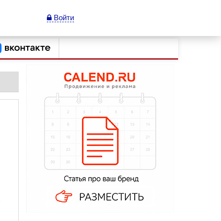
Войти
х