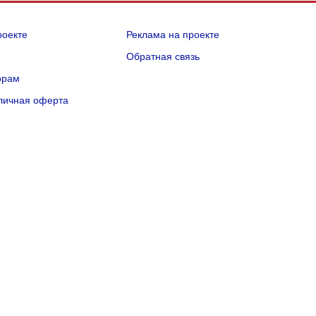
роекте
Реклама на проекте
Q
Обратная связь
орам
личная оферта