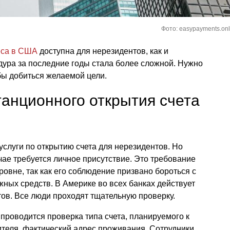
Фото: easypayments.onl
еса в США
доступна для нерезидентов, как и
едура за последние годы стала более сложной. Нужно
бы добиться желаемой цели.
анционного открытия счета
слуги по открытию счета для нерезидентов. Но
чае требуется личное присутствие. Это требование
овне, так как его соблюдение призвано бороться с
ных средств. В Америке во всех банках действует
ов. Все люди проходят тщательную проверку.
проводится проверка типа счета, планируемого к
теля, фактический адрес проживания. Сотрудники