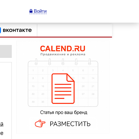
Войти
ый
ые