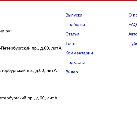
Выпуски
О п
Подборки
FA
ни.ру»
Статьи
Авт
Тесты
Пуб
Петербургский пр., д.60, лит.А,
Комментарии
Подкасты
ербургский пр., д.60, лит.А,
Видео
тербургский пр., д.60, лит.А,