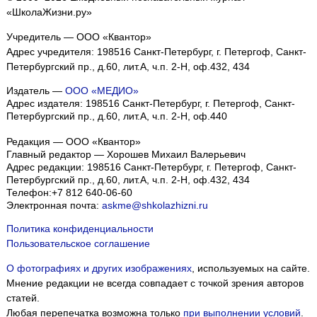
«ШколаЖизни.ру»
Учредитель — ООО «Квантор»
Адрес учредителя: 198516 Санкт-Петербург, г. Петергоф, Санкт-
Петербургский пр., д.60, лит.А, ч.п. 2-Н, оф.432, 434
Издатель —
ООО «МЕДИО»
Адрес издателя: 198516 Санкт-Петербург, г. Петергоф, Санкт-
Петербургский пр., д.60, лит.А, ч.п. 2-Н, оф.440
Редакция — ООО «Квантор»
Главный редактор — Хорошев Михаил Валерьевич
Адрес редакции:
198516
Санкт-Петербург, г. Петергоф
,
Санкт-
Петербургский пр., д.60, лит.А, ч.п. 2-Н, оф.432, 434
Телефон:
+7 812 640-06-60
Электронная почта:
askme@shkolazhizni.ru
Политика конфиденциальности
Пользовательское соглашение
О фотографиях и других изображениях
, используемых на сайте.
Мнение редакции не всегда совпадает с точкой зрения авторов
статей.
Любая перепечатка возможна только
при выполнении условий
.