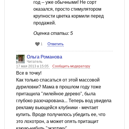
год -- уже обычными! Не сорт
оказался, просто стимулятором
крупности цветка кормили перед
продажей.
Оценка статьи: 5
Ответить
1
Ольга Романова
Читатель
17 мая 2013 в 15:05
Сообщить модератору
Все в точку!
Как только спасаться от этой массовой
дуриловки? Мама в прошлом году тоже
притащила "лилейное дерево", была
глубоко разочарована... Теперь вод увидела
рекламу вьющейся клубники - мечтает
купить. Вроде получилось убедить ее, что
это лохотрон, а может опять притащит
какую-нибудь "экзотику".