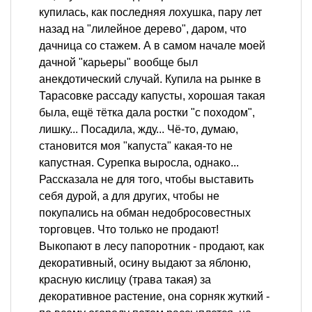
купилась, как последняя лохушка, пару лет
назад на "лилейное дерево", даром, что
дачница со стажем. А в самом начале моей
дачной "карьеры" вообще был
анекдотический случай. Купила на рынке в
Тарасовке рассаду капусты, хорошая такая
была, ещё тётка дала ростки "с походом",
лишку... Посадила, жду... Чё-то, думаю,
становится моя "капуста" какая-то не
капустная. Сурепка выросла, однако...
Рассказала не для того, чтобы выставить
себя дурой, а для других, чтобы не
покупались на обман недобросовестных
торговцев. Что только не продают!
Выкопают в лесу папоротник - продают, как
декоративный, осину выдают за яблоню,
красную кислицу (трава такая) за
декоративное растение, она сорняк жуткий -