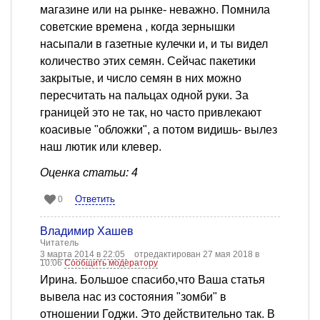
магазине или на рынке- неважно. Помнила
советские времена , когда зернышки
насыпали в газетные кулечки и, и ты видел
количество этих семян. Сейчас пакетики
закрытые, и число семян в них можно
пересчитать на пальцах одной руки. За
границей это не так, но часто привлекают
коасивые "обложки", а потом видишь- вылез
наш лютик или клевер.
Оценка статьи: 4
Ответить
0
Владимир Хашев
Читатель
3 марта 2014 в 22:05
отредактирован 27 мая 2018 в
10:06
Сообщить модератору
Ирина. Большое спасибо,что Ваша статья
вывела нас из состояния "зомби" в
отношении Годжи. Это действительно так. В