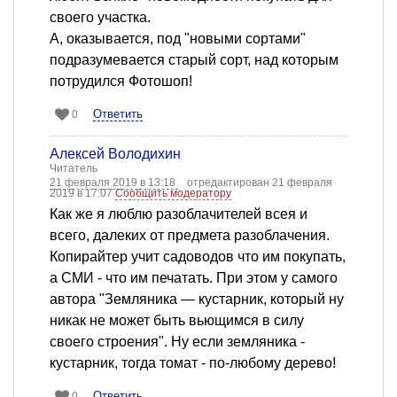
своего участка.
А, оказывается, под "новыми сортами"
подразумевается старый сорт, над которым
потрудился Фотошоп!
Ответить
0
Алексей Володихин
Читатель
21 февраля 2019 в 13:18
отредактирован 21 февраля
2019 в 17:07
Сообщить модератору
Как же я люблю разоблачителей всея и
всего, далеких от предмета разоблачения.
Копирайтер учит садоводов что им покупать,
а СМИ - что им печатать. При этом у самого
автора "Земляника — кустарник, который ну
никак не может быть вьющимся в силу
своего строения". Ну если земляника -
кустарник, тогда томат - по-любому дерево!
Ответить
0