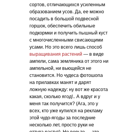
сортов, отличающихся усиленным
образованием усов. Да, ее можно
посадить в большой подвесной
горшок, обеспечить обильные
подкормки и получить пышный куст
с многочисленными свисающими
усами. Но это всего лишь способ
выращивания растений
— в виде
ампели, сама земляника от этого ни
ампельной, ни вьющейся не
становится. Но чудеса фотошопа
на прилавках манят и дарят
ложную надежду: ну вот же красота
какая, сколько ягод!.. А вдруг и у
меня так получится? (Ага, это у
всех, кто уже купился на рекламу
этой чудо-ягоды за последние
несколько лет, просто руки не
оттуда растут). Не верьте — это