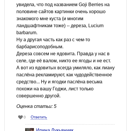
увидела, что под названием Goji Berries на
половине сайтов картинки очень хорошо
знакомого мне куста (и многим
ландшафтникам тоже) -- дереза, Lucium
barbarum.
Ну а другая часть как раз с чем-то
барбарисоподобным.
Дереза совсем не ядовита. Правда у нас в
селе, где её валом, никто ее ягоды и не ест.
А вот из ядовитых всегда умиляло, как лиану
паслёна рекламируют, как чудодейственное
средство... Ну и ягодки паслёна весьма
похожи на вашу Годжи, лист только
совершенно другой.
Оценка статьи: 5
Ответить
0
Ирина Лукьянчик