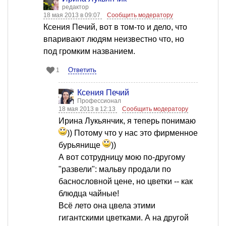
редактор
18 мая 2013 в 09:07
Сообщить модератору
Ксения Печий, вот в том-то и дело, что
впаривают людям неизвестно что, но
под громким названием.
Ответить
1
Ксения Печий
Профессионал
18 мая 2013 в 12:13
Сообщить модератору
Ирина Лукьянчик, я теперь понимаю
)) Потому что у нас это фирменное
бурьянище
))
А вот сотрудницу мою по-другому
"развели": мальву продали по
баснословной цене, но цветки -- как
блюдца чайные!
Всё лето она цвела этими
гигантскими цветками. А на другой