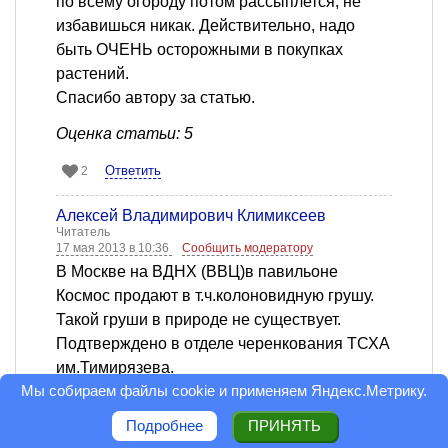
по всему огороду потом рассыплется, не
избавишься никак. Действительно, надо
быть ОЧЕНЬ осторожными в покупках
растений.
Спасибо автору за статью.
Оценка статьи: 5
Ответить
2
Алексей Владимирович Климиксеев
Читатель
17 мая 2013 в 10:36
Сообщить модератору
В Москве на ВДНХ (ВВЦ)в павильоне
Космос продают в т.ч.колоновидную грушу.
Такой груши в природе не существует.
Подтверждено в отделе черенкования ТСХА
им.Тимирязева.
Мы собираем файлы cookie и применяем
Яндекс.Метрику
.
Ответить
1
Подробнее
ПРИНЯТЬ