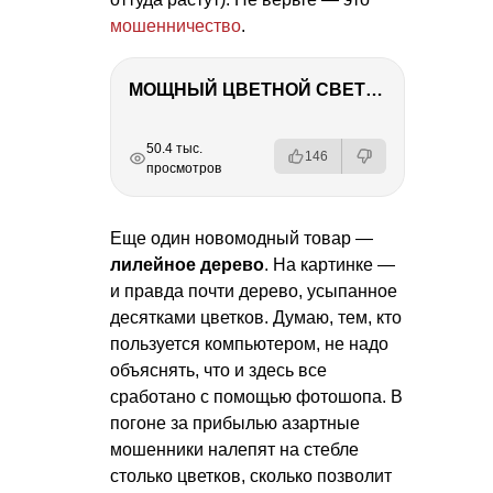
мошенничество
.
МОЩНЫЙ ЦВЕТНОЙ СВЕТ – NANLITE FC-500C
РЕКЛАМА
РЕКЛАМА
РЕКЛАМА
РЕКЛАМА
50.4 тыс.
146
просмотров
Еще один новомодный товар —
лилейное дерево
. На картинке —
и правда почти дерево, усыпанное
десятками цветков. Думаю, тем, кто
пользуется компьютером, не надо
объяснять, что и здесь все
сработано с помощью фотошопа. В
погоне за прибылью азартные
мошенники налепят на стебле
столько цветков, сколько позволит