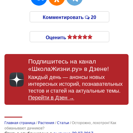
Комментировать
20
Оценить
Подпишитесь на канал
«ШколаЖизни.ру» в Дзене!
Каждый день — анонсы новых
интересных историй, познавательных
тестов и статей на актуальные темы.
Перейти в Дзен →
Главная страница
/
Растения
/
Статьи
/
Осторожно, лохотрон! Как
обманывают дачников?