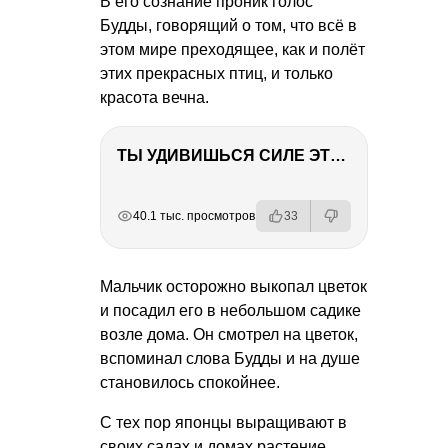
В его сознание проник голос
Будды, говорящий о том, что всё в
этом мире преходящее, как и полёт
этих прекрасных птиц, и только
красота вечна.
ТЫ УДИВИШЬСЯ СИЛЕ ЭТО ЧЕЛОВЕКА! Блог о нашей поездке в Вышний Волочек
РЕКЛАМА
РЕКЛАМА
РЕКЛАМА
40.1 тыс. просмотров
33
Мальчик осторожно выкопал цветок
и посадил его в небольшом садике
возле дома. Он смотрел на цветок,
вспоминал слова Будды и на душе
становилось спокойнее.
С тех пор японцы выращивают в
своих садах и домах растение,