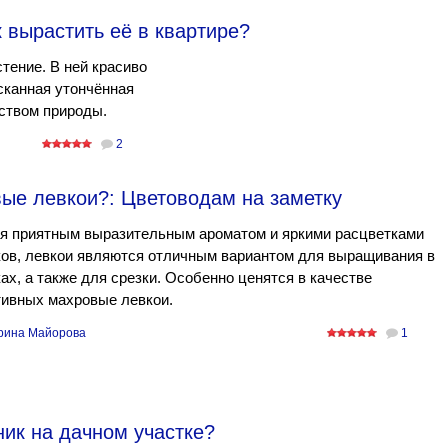
 вырастить её в квартире?
тение. В ней красиво
ысканная утончённая
ством природы.
2
ые левкои?​: Цветоводам на заметку
я приятным выразительным ароматом и яркими расцветками
ов, левкои являются отличным вариантом для выращивания в
ах, а также для срезки. Особенно ценятся в качестве
тивных махровые левкои.
рина Майорова
1
ик на дачном участке?