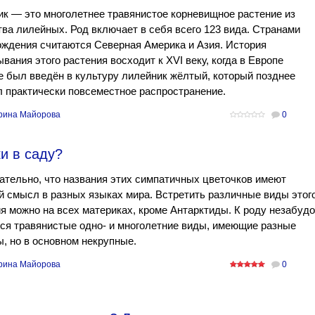
к — это многолетнее травянистое корневищное растение из
ва лилейных. Род включает в себя всего 123 вида. Странами
ждения считаются Северная Америка и Азия. История
вания этого растения восходит к XVI веку, когда в Европе
 был введён в культуру лилейник жёлтый, который позднее
 практически повсеместное распространение.
рина Майорова
0
и в саду?
тельно, что названия этих симпатичных цветочков имеют
 смысл в разных языках мира. Встретить различные виды этог
я можно на всех материках, кроме Антарктиды. К роду незабудо
ся травянистые одно- и многолетние виды, имеющие разные
, но в основном некрупные.
рина Майорова
0