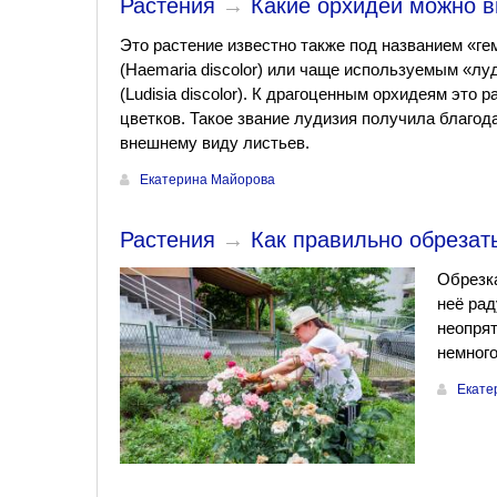
Растения
→
Какие орхидеи можно 
Это растение известно также под названием «ге
(Haemaria discolor) или чаще используемым «лу
(Ludisia discolor). К драгоценным орхидеям это р
цветков. Такое звание лудизия получила благо
внешнему виду листьев.
Екатерина Майорова
Растения
→
Как правильно обрезат
Обрезка
неё ра
неопрят
немног
Екате