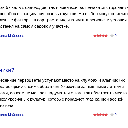
ак бывалых садоводов, так и новичков, встречаются сторонник
пособов выращивания розовых кустов. На выбор могут повлият
азные факторы: и сорт растения, и климат в регионе, и условия
стания на самом садовом участке.
рина Майорова
0
ники?
есенние первоцветы уступают место на клумбах и альпийских
более ярким своим собратьям. Ухаживая за пышными летними
ами, совсем не мешает подумать и о том, как обустроить место
колуковичных культур, которые порадуют глаз ранней весной
о года.
рина Майорова
0