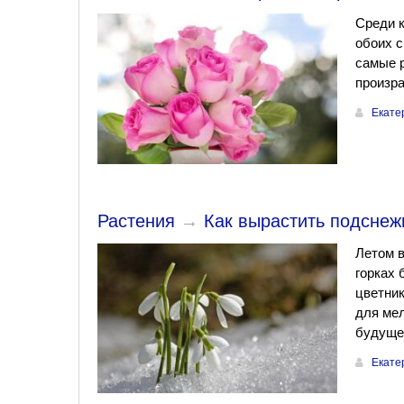
Среди к
обоих с
самые р
произра
Екате
Растения
→
Как вырастить подснеж
Летом в
горках 
цветник
для мел
будущег
Екате