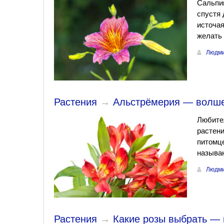
Сальпиг
спустя 
источая
желать
Людми
Растения
→
Альстрёмерия — волшеб
Любите
растени
питомце
называ
Людми
Растения
→
Какие розы выбрать — 