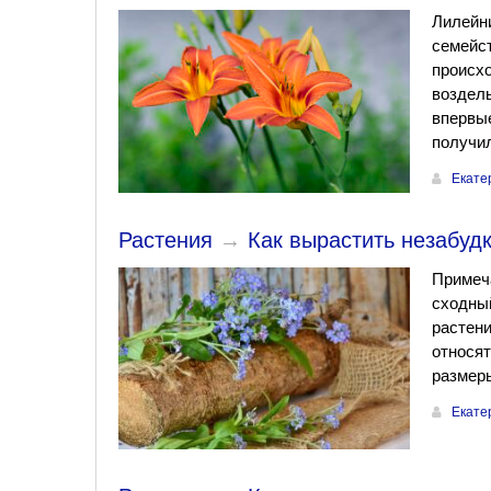
Лилейни
семейст
происхо
возделы
впервые
получил
Екате
Растения
→
Как вырастить незабудк
Примеча
сходный
растени
относят
размеры
Екате