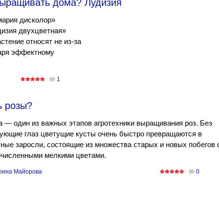
выращивать дома? Лудизия
мария дисколор»
дизия двухцветная»
астение относят не из-за
даря эффектному
1
ь розы?
 — один из важных этапов агротехники выращивания роз. Без
дующие глаз цветущие кусты очень быстро превращаются в
ные заросли, состоящие из множества старых и новых побегов 
очисленными мелкими цветами.
рина Майорова
0