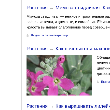
Растения
→
Мимоза стыдливая. Как
Мимоза стыдливая — нежное и трогательное рас
всё: и листочки, и цветочки, и сам облик. Её из
красота вызывает благоговение перед совершен
Людмила Белан-Черногор
Растения
→
Как появляются махров
Облада
лепестк
цветник
декора
Екате
Растения
→
Как выращивать лилейн