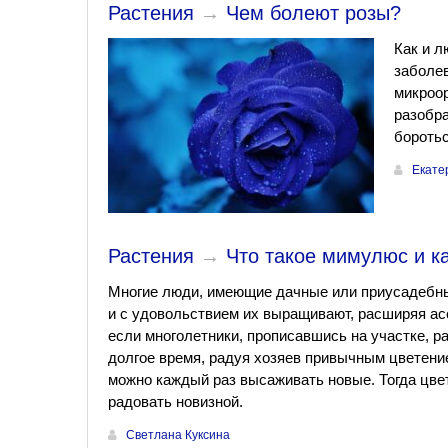
Растения
→
Чем болеют розы?
Как и л
заболев
микроор
разобра
боротьс
Екате
Растения
→
Что такое мимулюс и ка
Многие люди, имеющие дачные или приусадебны
и с удовольствием их выращивают, расширяя асс
если многолетники, прописавшись на участке, р
долгое время, радуя хозяев привычным цветени
можно каждый раз высаживать новые. Тогда цве
радовать новизной.
Светлана Куксина