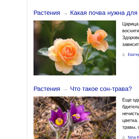
Растения
→
Какая почва нужна для
Царица
восхити
Здоровь
зависит
Екате
Растения
→
Что такое сон-трава?
Еще одн
бдитель
нечисть
цветка.
травы, 
Nina 