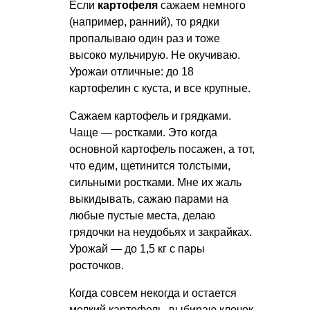
Если
картофеля
сажаем немного
(например, ранний), то рядки
пропалываю один раз и тоже
высоко мульчирую. Не окучиваю.
Урожаи отличные: до 18
картофелин с куста, и все крупные.
Сажаем картофель и грядками.
Чаще — ростками. Это когда
основной картофель посажен, а тот,
что едим, щетинится толстыми,
сильными ростками. Мне их жаль
выкидывать, сажаю парами на
любые пустые места, делаю
грядочки на неудобьях и закрайках.
Урожай — до 1,5 кг с пары
росточков.
Когда совсем некогда и остается
мелкий картофель, выбираю клочок