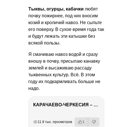
Тыквы, огурцы, кабачки
любят
почву пожирнее, под них вносим
козий и кроличий навоз. Не сыпьте
его поверху. В сухое время года так
и будут лежать эти катышки без
всякой пользы.
Я смачиваю навоз водой и сразу
вношу в почву, присыпаю канавку
землей и высаживаю рассаду
тыквенных культур. Всё. В этом
году их подкармливать больше не
надо.
КАРАЧАЕВО-ЧЕРКЕСИЯ – ПУТЕШЕСТВИЕ НА КАВКАЗ часть 2
РЕКЛАМА
РЕКЛАМА
РЕКЛАМА
РЕКЛАМА
11.9 тыс. просмотров
1