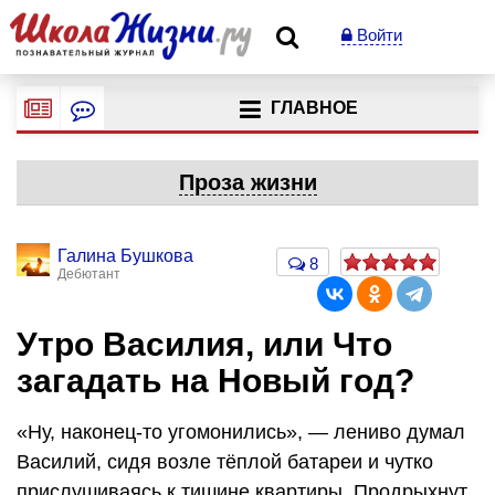
Войти
ГЛАВНОЕ
Проза жизни
Галина Бушкова
8
Дебютант
Утро Василия, или Что
загадать на Новый год?
«Ну, наконец-то угомонились», — лениво думал
Василий, сидя возле тёплой батареи и чутко
прислушиваясь к тишине квартиры. Продрыхнут