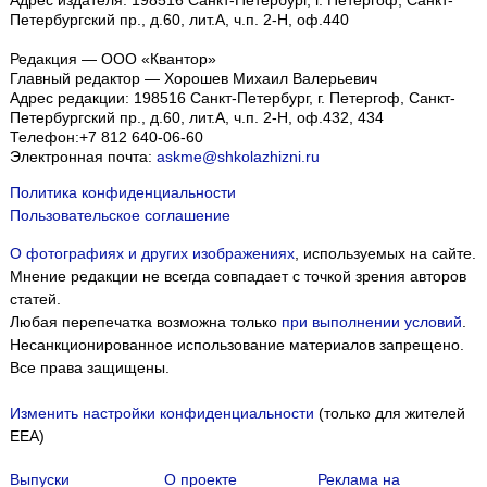
Адрес издателя: 198516 Санкт-Петербург, г. Петергоф, Санкт-
Петербургский пр., д.60, лит.А, ч.п. 2-Н, оф.440
Редакция — ООО «Квантор»
Главный редактор — Хорошев Михаил Валерьевич
Адрес редакции:
198516
Санкт-Петербург, г. Петергоф
,
Санкт-
Петербургский пр., д.60, лит.А, ч.п. 2-Н, оф.432, 434
Телефон:
+7 812 640-06-60
Электронная почта:
askme@shkolazhizni.ru
Политика конфиденциальности
Пользовательское соглашение
О фотографиях и других изображениях
, используемых на сайте.
Мнение редакции не всегда совпадает с точкой зрения авторов
статей.
Любая перепечатка возможна только
при выполнении условий
.
Несанкционированное использование материалов запрещено.
Все права защищены.
Изменить настройки конфиденциальности
(только для жителей
EEA)
Выпуски
О проекте
Реклама на