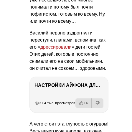
понимал и потому был почти
пофигистом, готовым ко всему. Ну,
или почти ко всему…
Василий нервно вздрогнул и
переступил лапами, вспомнив, как
его «
дрессировали
» дети гостей.
Этих детей, которые постоянно
снимали его на свои мобильники,
он считал не совсем… здоровыми.
НАСТРОЙКИ АЙФОНА ДЛЯ ФОТО И ВИДЕО
РЕКЛАМА
РЕКЛАМА
РЕКЛАМА
РЕКЛАМА
31.4 тыс. просмотров
14
А чего стоит эта глупость с огурцом!
Весь вечер куча народа, включая