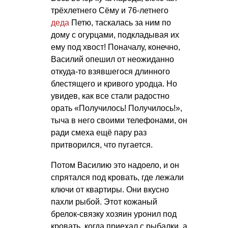
трёхлетнего Сёму и 76-летнего
деда
Петю, таскалась за ним по
дому с огурцами, подкладывая их
ему под хвост! Поначалу, конечно,
Василий опешил от неожиданно
откуда-то взявшегося длинного
блестящего и кривого уродца. Но
увидев, как все стали радостно
орать «Получилось! Получилось!»,
тыча в него своими телефонами, он
ради смеха ещё пару раз
притворился, что пугается.
Потом Василию это надоело, и он
спрятался под кровать, где лежали
ключи от квартиры. Они вкусно
пахли рыбой. Этот кожаный
брелок-связку хозяин уронил под
кровать, когда приехал с рыбалки, а