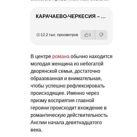
КАРАЧАЕВО-ЧЕРКЕСИЯ – ПУТЕШЕСТВИЕ НА КАВКАЗ часть 2
РЕКЛАМА
РЕКЛАМА
РЕКЛАМА
РЕКЛАМА
РЕКЛАМА
12.2 тыс. просмотров
1
В центре
романа
обычно находится
молодая женщина из небогатой
дворянской семьи, достаточно
образованная и внимательная,
чтобы успешно рефлексировать
происходящее. Именно через
призму восприятия главной
героини происходит вхождение в
романтическую действительность
Англии начала девятнадцатого
века.