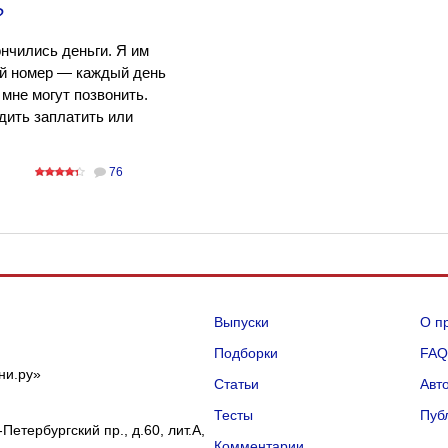
?
нчились деньги. Я им
ой номер — каждый день
 мне могут позвонить.
дить заплатить или
76
Выпуски
О п
Подборки
FA
ни.ру»
Статьи
Авт
Тесты
Пуб
Петербургский пр., д.60, лит.А,
Комментарии