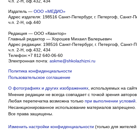
ч.п. 2-Н, оф.432, 434
Издатель —
ООО «МЕДИО»
Адрес издателя: 198516 Санкт-Петербург, г. Петергоф, Санкт-Пет
ч.п. 2-Н, оф.440
Редакция — ООО «Квантор»
Главный редактор — Хорошев Михаил Валерьевич
Адрес редакции:
198516
Санкт-Петербург, г. Петергоф
,
Санкт-Пе
ч.п. 2-Н, оф.432, 434
Телефон:
+7 812 640-06-60
Электронная почта:
askme@shkolazhizni.ru
Политика конфиденциальности
Пользовательское соглашение
О фотографиях и других изображениях
, используемых на сайт
Мнение редакции не всегда совпадает с точкой зрения авторов
Любая перепечатка возможна только
при выполнении условий
.
Несанкционированное использование материалов запрещено.
Все права защищены.
Изменить настройки конфиденциальности
(только для жителей
Мы собираем ф