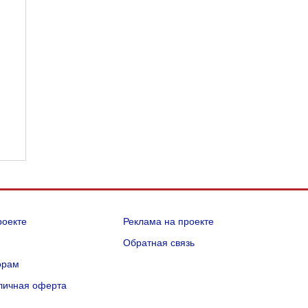
роекте
Реклама на проекте
Q
Обратная связь
орам
личная оферта