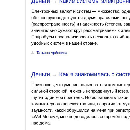
Деньги
→
Какие системы электронн
Электронных валют и систем — множество, одн
обычно руководствуются двумя правилами: поп
(распространенность) и надежность (степень за
значительно сужают круг рассматриваемых элек
Попробуем проанализировать несколько наибол
удобных систем в нашей стране.
Татьяна Арбенина
Деньги
→
Как я знакомилась с сис
Признаюсь, что умение пользоваться компьютер
сильной стороной, я очень непродвинутый юзер.
шутит один мой приятель. Но испытывать такой 
компьютерного невежества или, напротив, от ч
заумности, какой обрушился на меня при регист
«WebMoney», мне не доводилось со времён под
нас дома.