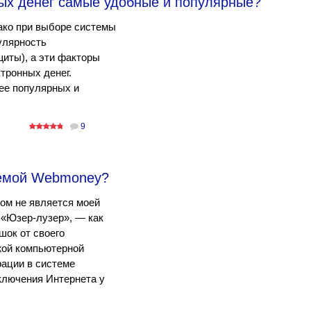
ых денег самые удобные и популярные?
ако при выборе системы
улярность
щиты), а эти факторы
тронных денег.
ее популярных и
9
темой Webmoney?
ом не является моей
 «Юзер-лузер», — как
шок от своего
ужой компьютерной
рации в системе
ключения Интернета у