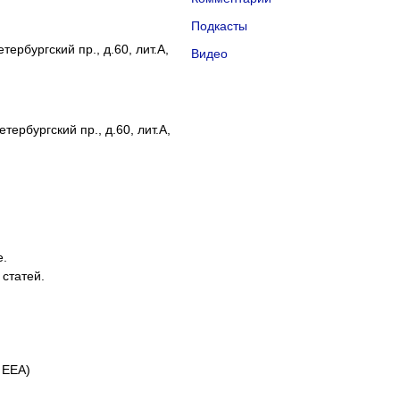
Подкасты
ербургский пр., д.60, лит.А,
Видео
тербургский пр., д.60, лит.А,
е.
 статей.
 EEA)
айлы cookie и применяем
Яндекс.Метрику
.
Подробнее