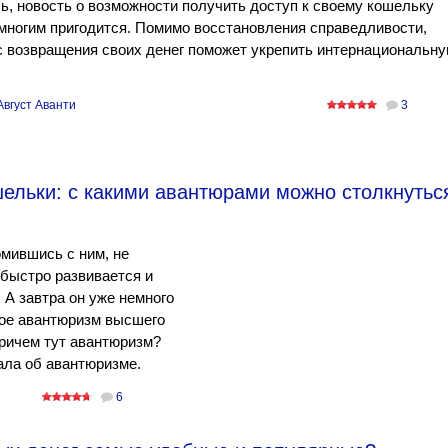
, новость о возможности получить доступ к своему кошельку
ногим пригодится. Помимо восстановления справедливости,
 возвращения своих денег поможет укрепить интернациональн
Август Аванти
3
ельки: с какими авантюрами можно столкнутьс
омившись с ним, не
 быстро развивается и
 А завтра он уже немного
кое авантюризм высшего
Причем тут авантюризм?
ала об авантюризме.
6