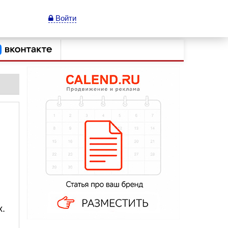
Войти
х.