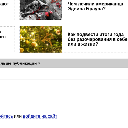
вают
Чем лечили американца
Эдвина Брауна?
в
Как подвести итоги года
ант
без разочарования в себе
или в жизни?
ольше публикаций
уйтесь
или
войдите на сайт