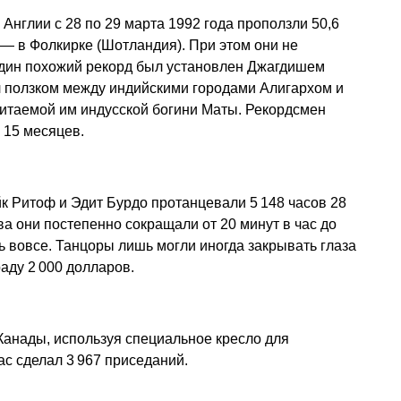
Англии с 28 по 29 марта 1992 года проползли 50,6
 — в Фолкирке (Шотландия). При этом они не
один похожий рекорд был установлен Джагдишем
 ползком между индийскими городами Алигархом и
итаемой им индусской богини Маты. Рекордсмен
 15 месяцев.
йк Ритоф и Эдит Бурдо протанцевали 5 148 часов 28
ва они постепенно сокращали от 20 минут в час до
ть вовсе. Танцоры лишь могли иногда закрывать глаза
раду 2 000 долларов.
 Канады, используя специальное кресло для
ас сделал 3 967 приседаний.