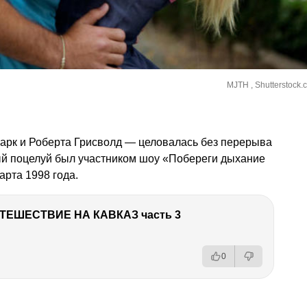
MJTH , Shutterstock.
арк и Роберта Грисволд — целовалась без перерыва
й поцелуй был участником шоу «Побереги дыхание
арта 1998 года.
ТЕШЕСТВИЕ НА КАВКАЗ часть 3
0