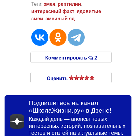
Теги:
змея
,
рептилии
,
интересный факт
,
ядовитые
змеи
,
змеиный яд
Комментировать
2
Оценить
Подпишитесь на канал
«ШколаЖизни.ру» в Дзене!
Каждый день — анонсы новых
интересных историй, познавательных
тестов и статей на актуальные темы.