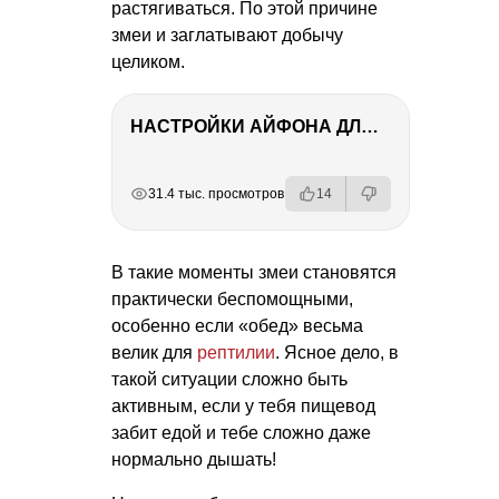
растягиваться. По этой причине
змеи и заглатывают добычу
целиком.
НАСТРОЙКИ АЙФОНА ДЛЯ ФОТО И ВИДЕО
РЕКЛАМА
РЕКЛАМА
РЕКЛАМА
РЕКЛАМА
31.4 тыс. просмотров
14
В такие моменты змеи становятся
практически беспомощными,
особенно если «обед» весьма
велик для
рептилии
. Ясное дело, в
такой ситуации сложно быть
активным, если у тебя пищевод
забит едой и тебе сложно даже
нормально дышать!