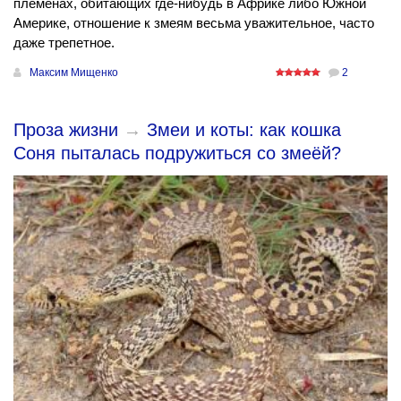
племенах, обитающих где-нибудь в Африке либо Южной
Америке, отношение к змеям весьма уважительное, часто
даже трепетное.
Максим Мищенко
2
Проза жизни
→
Змеи и коты: как кошка
Соня пыталась подружиться со змеёй?