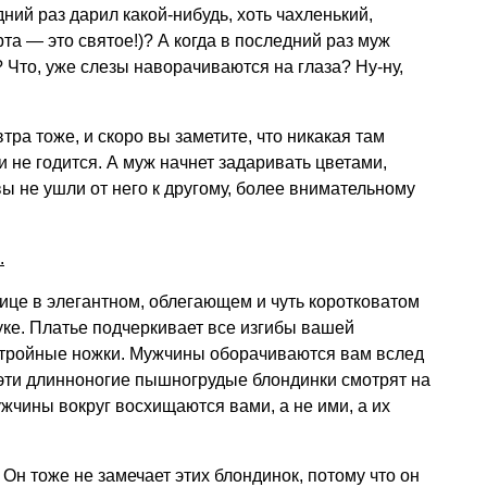
дний раз дарил какой-нибудь, хоть чахленький,
рта — это святое!)? А когда в последний раз
муж
 Что, уже слезы наворачиваются на глаза? Ну-ну,
втра тоже, и скоро вы заметите, что никакая там
 не годится. А муж начнет задаривать цветами,
 вы не ушли от него к другому, более внимательному
.
лице в элегантном, облегающем и чуть коротковатом
уке. Платье подчеркивает все изгибы вашей
стройные ножки. Мужчины оборачиваются вам вслед
эти длинноногие пышногрудые блондинки смотрят на
ужчины вокруг восхищаются вами, а не ими, а их
 Он тоже не замечает этих блондинок, потому что он