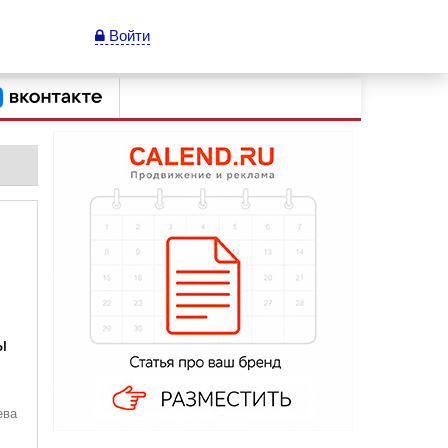
Войти
ы
ева