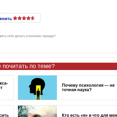
енить
авить себя делать утреннюю зарядку?
 почитать по теме?
кса-
Почему психология — не
ет
точная наука?
сить
Кто есть «я» и что для ме