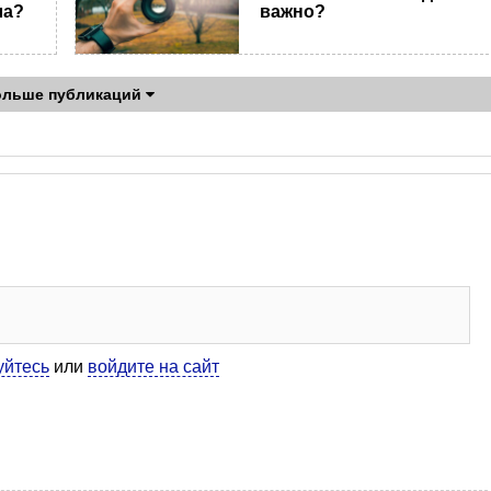
ла?
важно?
ольше публикаций
уйтесь
или
войдите на сайт