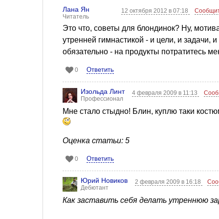
Лана Ян
12 октября 2012 в 07:18
Сообщит
Читатель
Это что, советы для блондинок? Ну, мотив
утренней гимнастикой - и цели, и задачи,
обязательно - на продукты потратитесь ме
Ответить
0
Изольда Линт
4 февраля 2009 в 11:13
Сооб
Профессионал
Мне стало стыдно! Блин, куплю таки костю
Оценка статьи: 5
Ответить
0
Юрий Новиков
2 февраля 2009 в 16:18
Соо
Дебютант
Как заставить себя делать утреннюю за