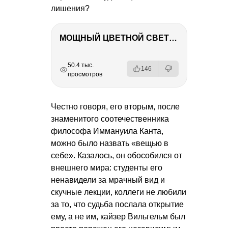
лишения?
МОЩНЫЙ ЦВЕТНОЙ СВЕТ – NANLITE FC-500C
РЕКЛАМА
РЕКЛАМА
РЕКЛАМА
РЕКЛАМА
50.4 тыс.
146
просмотров
Честно говоря, его вторым, после
знаменитого соотечественника
философа Иммануила Канта,
можно было назвать «вещью в
себе». Казалось, он обособился от
внешнего мира: студенты его
ненавидели за мрачный вид и
скучные лекции, коллеги не любили
за то, что судьба послала открытие
ему, а не им, кайзер Вильгельм был