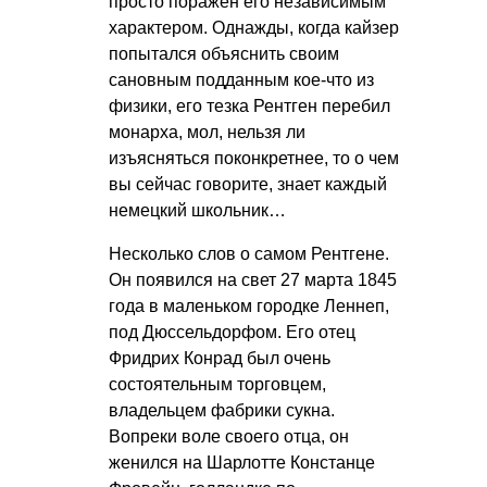
просто поражен его независимым
характером. Однажды, когда кайзер
попытался объяснить своим
сановным подданным кое-что из
физики, его тезка Рентген перебил
монарха, мол, нельзя ли
изъясняться поконкретнее, то о чем
вы сейчас говорите, знает каждый
немецкий школьник…
Несколько слов о самом Рентгене.
Он появился на свет 27 марта 1845
года в маленьком городке Леннеп,
под Дюссельдорфом. Его отец
Фридрих Конрад был очень
состоятельным торговцем,
владельцем фабрики сукна.
Вопреки воле своего отца, он
женился на Шарлотте Констанце