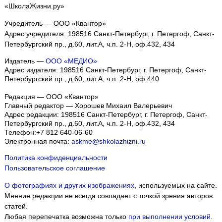
«ШколаЖизни.ру»
Учредитель — ООО «Квантор»
Адрес учредителя: 198516 Санкт-Петербург, г. Петергоф, Санкт-
Петербургский пр., д.60, лит.А, ч.п. 2-Н, оф.432, 434
Издатель —
ООО «МЕДИО»
Адрес издателя: 198516 Санкт-Петербург, г. Петергоф, Санкт-
Петербургский пр., д.60, лит.А, ч.п. 2-Н, оф.440
Редакция — ООО «Квантор»
Главный редактор — Хорошев Михаил Валерьевич
Адрес редакции:
198516
Санкт-Петербург, г. Петергоф
,
Санкт-
Петербургский пр., д.60, лит.А, ч.п. 2-Н, оф.432, 434
Телефон:
+7 812 640-06-60
Электронная почта:
askme@shkolazhizni.ru
Политика конфиденциальности
Пользовательское соглашение
О фотографиях и других изображениях
, используемых на сайте.
Мнение редакции не всегда совпадает с точкой зрения авторов
статей.
Любая перепечатка возможна только
при выполнении условий
.