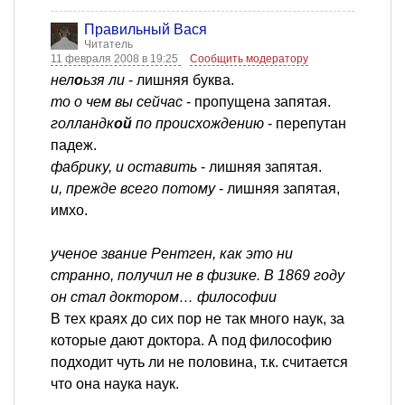
Правильный Вася
Читатель
11 февраля 2008 в 19:25
Сообщить модератору
нел
о
ьзя ли
- лишняя буква.
то о чем вы сейчас
- пропущена запятая.
голландк
ой
по происхождению
- перепутан
падеж.
фабрику, и оставить
- лишняя запятая.
и, прежде всего потому
- лишняя запятая,
имхо.
ученое звание Рентген, как это ни
странно, получил не в физике. В 1869 году
он стал доктором… философии
В тех краях до сих пор не так много наук, за
которые дают доктора. А под философию
подходит чуть ли не половина, т.к. считается
что она наука наук.