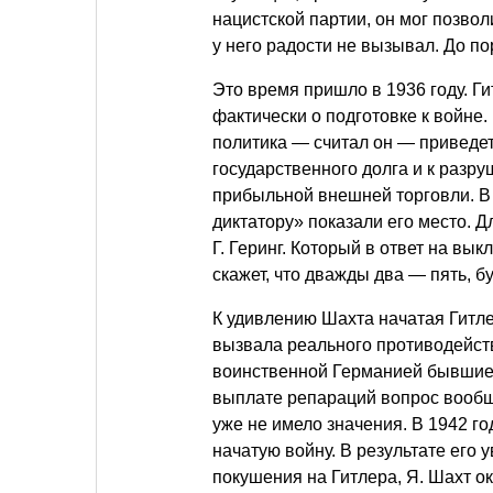
нацистской партии, он мог позвол
у него радости не вызывал. До по
Это время пришло в 1936 году. Г
фактически о подготовке к войне
политика — считал он — приведет
государственного долга и к разр
прибыльной внешней торговли. В
диктатору» показали его место. 
Г. Геринг. Который в ответ на в
скажет, что дважды два — пять, б
К удивлению Шахта начатая Гитл
вызвала реального противодейств
воинственной Германией бывшие 
выплате репараций вопрос вообщ
уже не имело значения. В 1942 го
начатую войну. В результате его 
покушения на Гитлера, Я. Шахт о