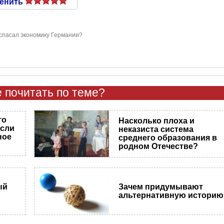
енить
спасал экономику Германии?
 почитать по теме?
то
Насколько плоха и
если
неказиста система
ное
среднего образования в
родном Отечестве?
ый
Зачем придумывают
альтернативную историю