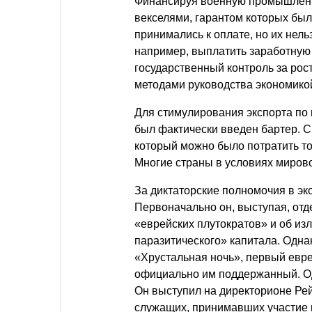
Финансируя военную промышленно
векселями, гарантом которых бы
принимались к оплате, но их нель
например, выплатить заработную 
государственный контроль за рос
методами руководства экономикой
Для стимулирования экспорта по 
был фактически введен бартер. 
который можно было потратить т
Многие страны в условиях мирово
За диктаторские полномочия в эк
Первоначально он, выступая, отд
«еврейских плутократов» и об из
паразитического» капитала. Однак
«Хрустальная ночь», первый евре
официально им поддержанный. Од
Он выступил на директорионе Рей
служащих, принимавших участие в