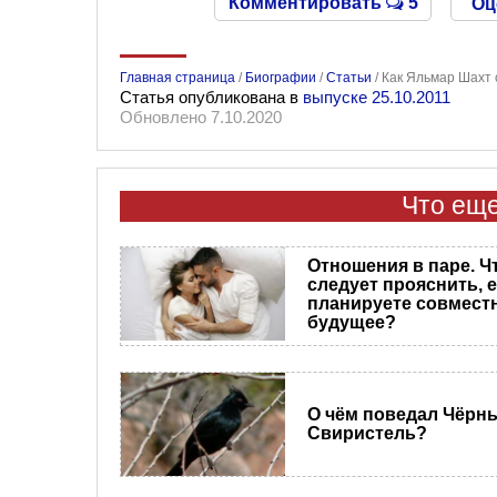
Комментировать
5
Оц
Главная страница
/
Биографии
/
Статьи
/
Как Яльмар Шахт 
Статья опубликована в
выпуске 25.10.2011
Обновлено 7.10.2020
Что еще
Отношения в паре. Ч
следует прояснить, 
планируете совмест
будущее?
О чём поведал Чёрн
Свиристель?