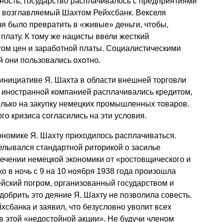
сть, государство расплачивалось с предприятиями
л возглавляемый Шахтом Рейхсбанк. Векселя
зя было превратить в «живые» деньги, чтобы,
плату. К тому же нацисты ввели жесткий
том цен и заработной платы. Социалистическими
 они пользовались охотно.
инициативе Я. Шахта в области внешней торговли
С иностранной компанией расплачивались кредитом,
олько на закупку немецких промышленных товаров.
го кризиса согласились на эти условия.
ономике Я. Шахту приходилось расплачиваться.
елывался стандартной риторикой о засилье
лечении немецкой экономики от «ростовщического и
о в ночь с 9 на 10 ноября 1938 года произошла
йский погром, организованный государством и
обрить это деяние Я. Шахту не позволила совесть.
хсбанка и заявил, что безусловно уволит всех
 этой «недостойной акции». Не будучи членом