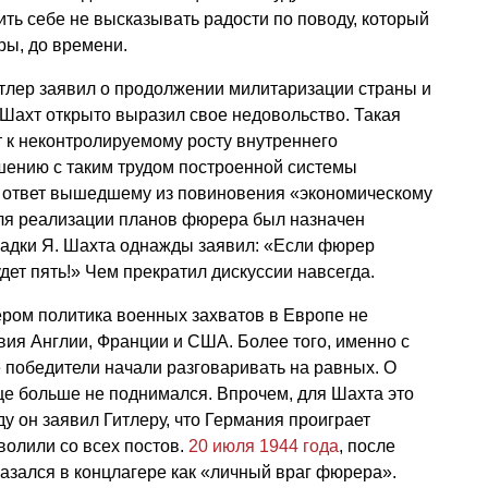
ить себе не высказывать радости по поводу, который
ры, до времени.
итлер заявил о продолжении милитаризации страны и
. Шахт открыто выразил свое недовольство. Такая
 к неконтролируемому росту внутреннего
ушению с таким трудом построенной системы
 ответ вышедшему из повиновения «экономическому
Для реализации планов фюрера был назначен
ыкладки Я. Шахта однажды заявил: «Если фюрер
удет пять!» Чем прекратил дискуссии навсегда.
ером политика военных захватов в Европе не
ия Англии, Франции и США. Более того, именно с
победители начали разговаривать на равных. О
е больше не поднимался. Впрочем, для Шахта это
ду он заявил Гитлеру, что Германия проиграет
уволили со всех постов.
20 июля 1944 года
, после
казался в концлагере как «личный враг фюрера».