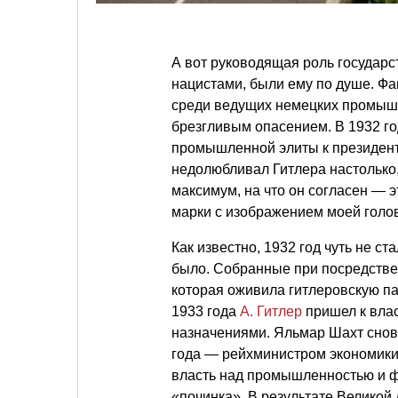
А вот руководящая роль государ
нацистами, были ему по душе. Фа
среди ведущих немецких промышле
брезгливым опасением. В 1932 г
промышленной элиты к президент
недолюбливал Гитлера настолько,
максимум, на что он согласен — 
марки с изображением моей голо
Как известно, 1932 год чуть не с
было. Собранные при посредстве 
которая оживила гитлеровскую па
1933 года
А. Гитлер
пришел к вла
назначениями. Яльмар Шахт снова
года — рейхминистром экономики.
власть над промышленностью и ф
«починка». В результате Великой