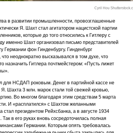
Cyril Hou Shutterstock.
ства в развитии промышленности, провозглашенные
ктически Я. Шахт стал агитатором нацистской партии
нников, которые до того относились к Гитлеру с
оду именно Шахт организовал письмо представителей
у Германии фон Гинденбургу. Гинденбург
 что неоднократно высказывался в том духе, что
это назначить Гитлера почтмейстером: «Пусть лижет
вы».
тал для НСДАП роковым. Денег в партийной кассе не
Я. Шахта 3 млн. марок стали той свежей кровью,
ртию. Во многом благодаря этим средствам 5 марта
сти. И «расплатился» с Шахтом желанными
 стал президентом Рейхсбанка, а в августе 1934
 Так в его руках вновь сосредоточилась полная
инансами Германии. Которым опять требовалась
 депрессии зарубежные рынки сбыта закрылись для