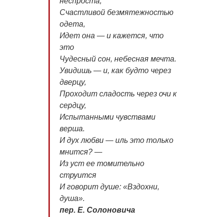
неспроста,
Счастливой безмятежностью
одета,
Идет она — и кажется, что
это
Чудесный сон, небесная мечта.
Увидишь — и, как будто через
дверцу,
Проходит сладость через очи к
сердцу,
Испытанными чувствами
верша.
И дух любви — иль это только
мнится? —
Из уст ее томительно
струится
И говорит душе: «Вздохни,
душа».
пер. Е. Солоновича