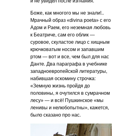
и не увидел после изгнания.
Боже, как многого мы не знали!..
Мрачный образ «divina poeta» с его
Адом и Раем, его неземная любовь
к Беатриче, сам его облик —
суровое, скуластое лицо с хищным
крючковатым носом и запавшим
ртом — вот и все, чем был для нас
Данте. Два параграфа в учебнике
западноевропейской литературы,
набившая оскомину строчка:
«Земную жизнь пройдя до
половины, я очутился в сумрачном
лесу» — и всё! Пушкинское «мы
ленивы и нелюбопытны», кажется,
было сказано про нас.