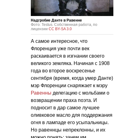
Надгробие Данте в Равенне
Фото: Testus. Собственная работа, по
лицензии
CC BY-SA 3.0
А самое интересное, что
Флоренция уже почти век
раскаивается в изгнании своего
великого земляка. Начиная с 1908
года во второе воскресенье
сентября (время, когда умер Данте)
мэр Флоренции снаряжает к мэру
Равенны
делегацию с мольбами о
возвращении праха поэта. И
подносит в дар самое лучшее
оливковое масло для поддержания
огня в лампаде его усыпальницы.
Но равеннцы непреклонны, и их
можно понять: зачем им