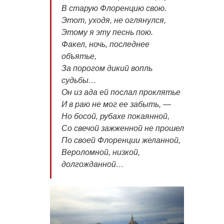
В старую Флоренцию свою.
Этот, уходя, не оглянулся,
Этому я эту песнь пою.
Факел, ночь, последнее
объятье,
За порогом дикий вопль
судьбы…
Он из ада ей послал проклятье
И в раю не мог ее забыть, —
Но босой, рубахе покаянной,
Со свечой зажженной не прошел
По своей Флоренции желанной,
Вероломной, низкой,
долгожданной…