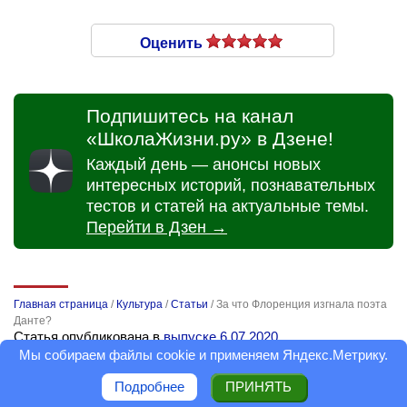
Оценить
Подпишитесь на канал
«ШколаЖизни.ру» в Дзене!
Каждый день — анонсы новых
интересных историй, познавательных
тестов и статей на актуальные темы.
Перейти в Дзен →
Главная страница
/
Культура
/
Статьи
/
За что Флоренция изгнала поэта
Данте?
Статья опубликована в
выпуске 6.07.2020
Обновлено 20.08.2024
Мы собираем файлы cookie и применяем
Яндекс.Метрику
.
Подробнее
ПРИНЯТЬ