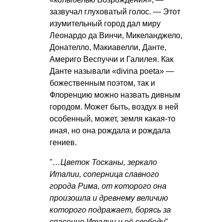
зазвучал глуховатый голос. — Этот
изумительный город дал миру
Леонардо да Винчи, Микеланджело,
Донателло, Макиавелли, Данте,
Америго Веспуччи и Галилея. Как
Данте называли «divina poeta» —
божественным поэтом, так и
Флоренцию можно назвать дивным
городом. Может быть, воздух в ней
особенный, может, земля какая-то
иная, но она рождала и рождала
гениев.
"
…Цветок Тосканы, зеркало
Италии, соперница славного
города Рима, от которого она
произошла и древнему величию
которого подражает, борясь за
спасение Италии и её свободу
", —