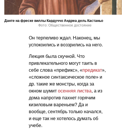
Данте на фреске виллы Кардуччо Андреа дель Кастаньо
Фото: Общественное достояние
Он терпеливо ждал. Наконец, мы
успокоились и воззрились на него.
Лекция была скучной. Что
привлекательного могут таить в
себе слова «префикс», «
предикат
»,
«сложное синтаксическое поле» и
др. такие же монстры, когда за
окном шумит
осенняя листва
, а из
дома напротив пахнет горячим
кизиловым вареньем? Да и
вообще, сентябрь только начался,
и еще так не хотелось думать об
учебе.