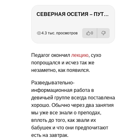
СЕВЕРНАЯ ОСЕТИЯ – ПУТЕШЕСТВИЕ НА КАВКАЗ часть 4
РЕКЛАМА
РЕКЛАМА
РЕКЛАМА
РЕКЛАМА
4.3 тыс. просмотров
0
Педагог окончил
лекцию
, сухо
попрощался и исчез так же
незаметно, как появился.
Разведывательно-
информационная работа в
девичьей группе всегда поставлена
хорошо. Обычно через два занятия
мы уже все знали о преподах,
вплоть до того, как звали их
бабушек и что они предпочитают
есть на завтрак.