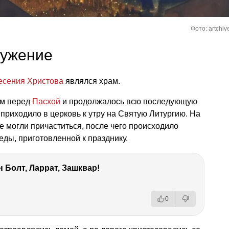
Фото: artchiv
лужение
есения Христова
являлся храм.
ом перед
Пасхой
и продолжалось всю последующую
приходило в церковь к утру на Святую Литургию. На
 могли причаститься, после чего происходило
еды, приготовленной к празднику.
 Болт, Ларрат, Зашквар!
0