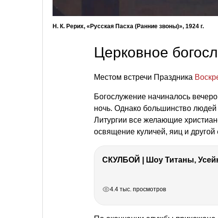
Н. К. Рерих, «Русская Пасха (Ранние звоны)», 1924 г.
Церковное богос
Местом встречи Праздника
Воскр
Богослужение начиналось вечер
ночь. Однако большинство людей 
Литургии все желающие христиане
освящение куличей, яиц и другой 
СКУЛБОЙ | Шоу Титаны, Усейн
РЕКЛАМА
РЕКЛАМА
РЕКЛАМА
РЕКЛАМА
4.4 тыс. просмотров