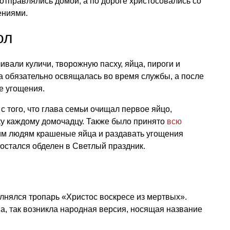
тправлялись домой, а по дороге христосовались со
ениями.
ол
ивали куличи, творожную пасху, яйца, пироги и
а обязательно освящалась во время службы, а после
е угощения.
с того, что глава семьи очищал первое яйцо,
чку каждому домочадцу. Также было принято
всю
им людям крашеные яйца и раздавать угощения
 остался обделен в Светлый праздник.
лнялся тропарь «Христос воскресе из мертвых».
ма, так возникла народная версия, носящая название