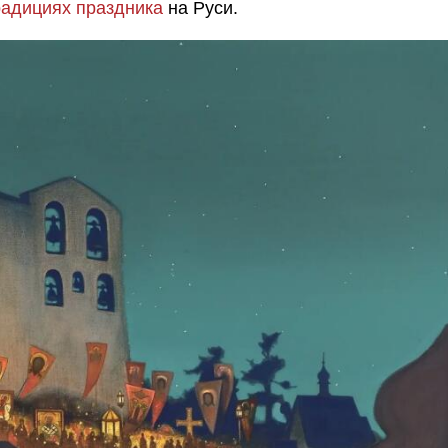
радициях праздника
на Руси.