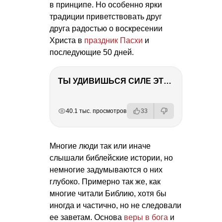
в принципе. Но особенно ярки
традиции приветствовать друг
друга радостью о воскресении
Христа в
праздник Пасхи
и
последующие 50 дней.
ТЫ УДИВИШЬСЯ СИЛЕ ЭТО ЧЕЛОВЕКА! Блог о нашей поездке в Вышний Волочек
РЕКЛАМА
РЕКЛАМА
РЕКЛАМА
40.1 тыс. просмотров
33
Многие люди так или иначе
слышали библейские истории, но
немногие задумываются о них
глубоко. Примерно так же, как
многие читали Библию, хотя бы
иногда и частично, но не следовали
ее заветам. Основа
веры в бога
и