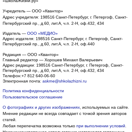
«ШколаЖизни.ру»
Учредитель — ООО «Квантор»
Адрес учредителя: 198516 Санкт-Петербург, г. Петергоф, Санкт-
Петербургский пр., д.60, лит.А, ч.п. 2-Н, оф.432, 434
Издатель —
ООО «МЕДИО»
Адрес издателя: 198516 Санкт-Петербург, г. Петергоф, Санкт-
Петербургский пр., д.60, лит.А, ч.п. 2-Н, оф.440
Редакция — ООО «Квантор»
Главный редактор — Хорошев Михаил Валерьевич
Адрес редакции:
198516
Санкт-Петербург, г. Петергоф
,
Санкт-
Петербургский пр., д.60, лит.А, ч.п. 2-Н, оф.432, 434
Телефон:
+7 812 640-06-60
Электронная почта:
askme@shkolazhizni.ru
Политика конфиденциальности
Пользовательское соглашение
О фотографиях и других изображениях
, используемых на сайте.
Мнение редакции не всегда совпадает с точкой зрения авторов
статей.
Любая перепечатка возможна только
при выполнении условий
.