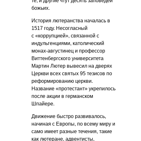
те, и другие чтут десять заповедей
божьих.
История лютеранства началась в
1517 году. Несогласный
с «коррупцией», связанной с
индульгенциями, католический
монах-августинец и профессор
Виттенбергского университета
Мартин Лютер вывесил на дверях
Церкви всех святых 95 тезисов по
реформированию церкви.
Название «протестант» укрепилось
после акции в германском
Шпайере.
Движение быстро развивалось,
начиная с Европы, по всему миру и
само имеет разные течения, такие
как лютеране, адвентисты,