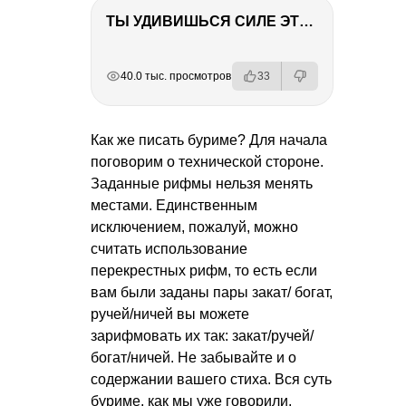
ТЫ УДИВИШЬСЯ СИЛЕ ЭТО ЧЕЛОВЕКА! Блог о нашей поездке в Вышний Волочек
РЕКЛАМА
РЕКЛАМА
РЕКЛАМА
40.0 тыс. просмотров
33
Как же писать буриме? Для начала
поговорим о технической стороне.
Заданные рифмы нельзя менять
местами. Единственным
исключением, пожалуй, можно
считать использование
перекрестных рифм, то есть если
вам были заданы пары закат/ богат,
ручей/ничей вы можете
зарифмовать их так: закат/ручей/
богат/ничей. Не забывайте и о
содержании вашего стиха. Вся суть
буриме, как мы уже говорили,