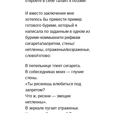
откроете в себе талант к поэзии!
И вместо заключения мне
хотелось бы привести пример
готового буриме, который я
написала по заданным в одном из
буриме-коммьюнити рифмам
сигарета/запретом, стены/
нетленны, отраженье/возраженье,
слово/готово:
В пепельнице тлеет сигарета.
В собеседниках моих — глухие
стены.
«Ты рискнешь влюбиться под
запретом?
Что ж, рискни — эмоции
нетленны».
В зеркале пугает отраженье.