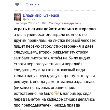
Ответить
0
Владимир Кузнецов
Дебютант
5 октября 2006 в 13:09
Сообщить модератору
играть в стихи действительно интересно
а мы в университете играли немного по
другим правилам: на листке первый человек
пишет первую строку стихотворения и даёт
следующему, второй рифмует эту строку,
загибает листок так, чтобы не было видно
строки первого участника и передаёт
следующему и тд (то есть каждый видит
только одну предыдущую строчку, которую и
рифмует). иногда даже тематика задавалась
(никаких цензурных ограничений,
естественно, не было
), например, сидя
перед зачётом на кафедре стишки делались
про преподавателей, иногда правда