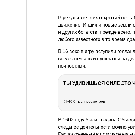
В результате этих открытий нест
движение. Индия и новые земли 
и других богатств, прежде всего,
любого известного в то время др
В 16 веке в игру вступили голла
вымогательств и пушек они на дв
пряностями.
РЕКЛАМА
РЕКЛАМА
РЕКЛАМА
РЕКЛАМА
40.0 тыс. просмотров
В 1602 году была создана Объед
следы ее деятельности можно уви
Расположенный в получасе езды