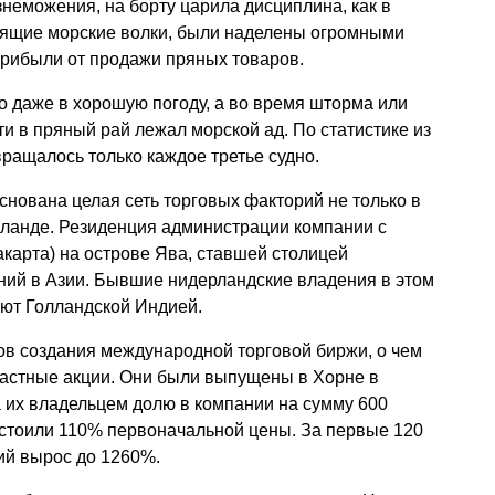
неможения, на борту царила дисциплина, как в
оящие морские волки, были наделены огромными
прибыли от продажи пряных товаров.
 даже в хорошую погоду, а во время шторма или
и в пряный рай лежал морской ад. По статистике из
ращалось только каждое третье судно.
нована целая сеть торговых факторий не только в
аиланде. Резиденция администрации компании с
акарта) на острове Ява, ставшей столицей
ний в Азии. Бывшие нидерландские владения в этом
ают Голландской Индией.
ов создания международной торговой биржи, о чем
частные акции. Они были выпущены в Хорне в
за их владельцем долю в компании на сумму 600
и стоили 110% первоначальной цены. За первые 120
ций вырос до 1260%.