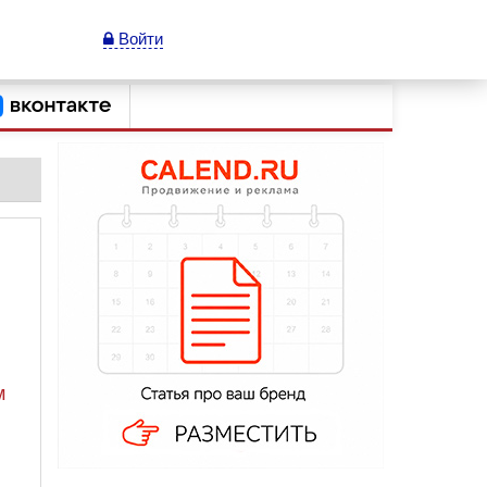
Войти
м