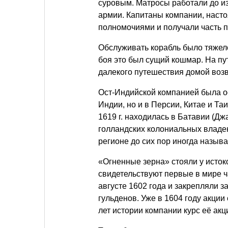
суровым. Матросы работали до из
армии. Капитаны компании, наст
полномочиями и получали часть 
Обслуживать корабль было тяжело
боя это был сущий кошмар. На пут
далекого путешествия домой возв
Ост-Индийской компанией была ос
Индии, но и в Персии, Китае и Т
1619 г. находилась в Батавии (Дж
голландских колониальных владе
регионе до сих пор иногда назыв
«Огненные зерна» стояли у исток
свидетельствуют первые в мире 
августе 1602 года и закрепляли 
гульденов. Уже в 1604 году акци
лет истории компании курс её ак