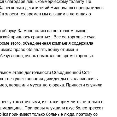
ься благодаря лишь коммерческому таланту. Не
За несколько десятилетий Нидерланды превратились
Отголоски тех времен мы слышим в легендах о
а об руку. За монополию на восточном рынке
ской пришлось сражаться. Все ее торговые суда
роме этого, объединенная компания содержала
 имела право объявлять войну от имени
, безусловно, очень помогало во время торговых
альном этапе деятельности Объединенной Ост-
 лет ее существования дивиденды выплачивались
имер, перца или мускатного ореха. Пряности служили
ресчур экзотичными, их стали применять не только в
д медицины. Приправы улучшили вкус более трехсот
ойки принимают только больные люди, поэтому со