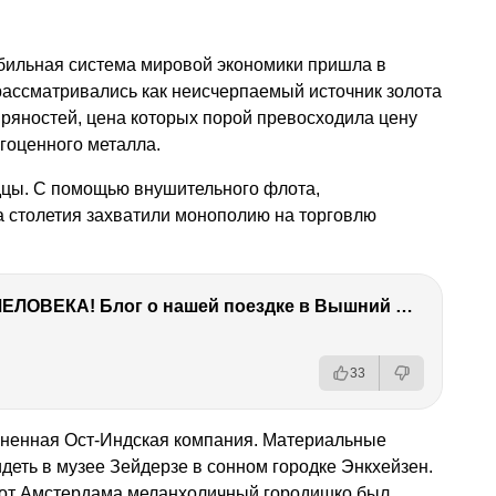
абильная система мировой экономики пришла в
рассматривались как неисчерпаемый источник золота
 пряностей, цена которых порой превосходила цену
агоценного металла.
ндцы. С помощью внушительного флота,
а столетия захватили монополию на торговлю
ТЫ УДИВИШЬСЯ СИЛЕ ЭТО ЧЕЛОВЕКА! Блог о нашей поездке в Вышний Волочек
33
иненная Ост-Индская компания. Материальные
деть в музее Зейдерзе в сонном городке Энкхейзен.
 от Амстердама меланхоличный городишко был