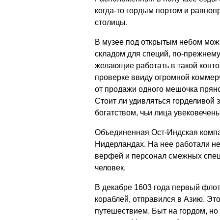
когда-то гордым портом и равно
столицы.
В музее под открытым небом мож
складом для специй, по-прежнему
желающие работать в такой конто
проверке ввиду огромной коммер
от продажи одного мешочка пряно
Стоит ли удивляться горделивой
богатством, чьи лица увековечен
Объединенная Ост-Индская компа
Нидерландах. На нее работали не
верфей и персонал смежных спец
человек.
В декабре 1603 года первый фло
кораблей, отправился в Азию. Эт
путешествием. Быт на гордом, но