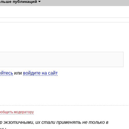
ольше публикаций
уйтесь
или
войдите на сайт
ообщить модератору
р экзотичными, их стали применять не только в