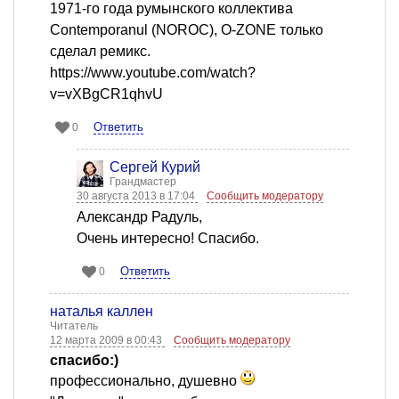
1971-го года румынского коллектива
Contemporanul (NOROC), O-ZONE только
сделал ремикс.
https://www.youtube.com/watch?
v=vXBgCR1qhvU
Ответить
0
Сергей Курий
Грандмастер
30 августа 2013 в 17:04
Сообщить модератору
Александр Радуль,
Очень интересно! Спасибо.
Ответить
0
наталья каллен
Читатель
12 марта 2009 в 00:43
Сообщить модератору
спасибо:)
профессионально, душевно