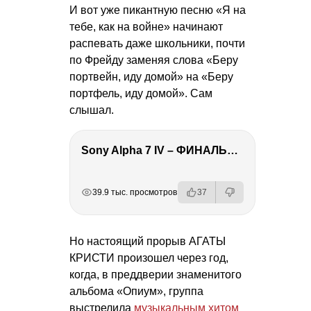
И вот уже пикантную песню «Я на
тебе, как на войне» начинают
распевать даже школьники, почти
по Фрейду заменяя слова «Беру
портвейн, иду домой» на «Беру
портфель, иду домой». Сам
слышал.
Sony Alpha 7 IV – ФИНАЛЬНЫЙ ОБЗОР
РЕКЛАМА
РЕКЛАМА
РЕКЛАМА
РЕКЛАМА
39.9 тыс. просмотров
37
Но настоящий прорыв АГАТЫ
КРИСТИ произошел через год,
когда, в преддверии знаменитого
альбома «Опиум», группа
выстрелила
музыкальным хитом