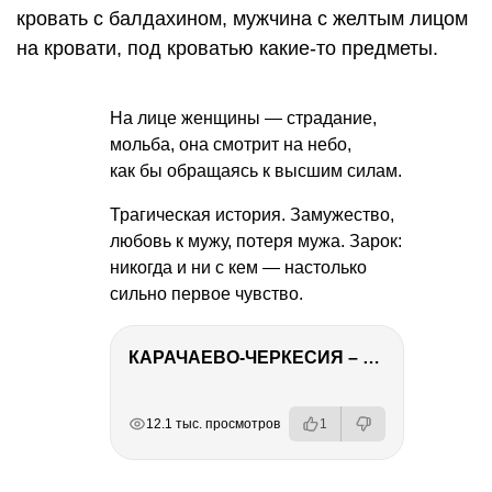
кровать с балдахином, мужчина с желтым лицом
на кровати, под кроватью какие-то предметы.
На лице женщины — страдание,
мольба, она смотрит на небо,
как бы обращаясь к высшим силам.
Трагическая история. Замужество,
любовь к мужу, потеря мужа. Зарок:
никогда и ни с кем — настолько
сильно первое чувство.
КАРАЧАЕВО-ЧЕРКЕСИЯ – ПУТЕШЕСТВИЕ НА КАВКАЗ часть 2
РЕКЛАМА
РЕКЛАМА
РЕКЛАМА
12.1 тыс. просмотров
1