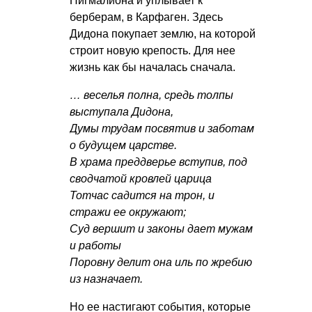
Пигмалиона и уплывает к
берберам, в Карфаген. Здесь
Дидона покупает землю, на которой
строит новую крепость. Для нее
жизнь как бы началась сначала.
… веселья полна, средь толпы
выступала Дидона,
Думы трудам посвятив и заботам
о будущем царстве.
В храма преддверье вступив, под
сводчатой кровлей царица
Тотчас садится на трон, и
стражи ее окружают;
Суд вершит и законы дает мужам
и работы
Поровну делит она иль по жребию
из назначает.
Но ее настигают события, которые