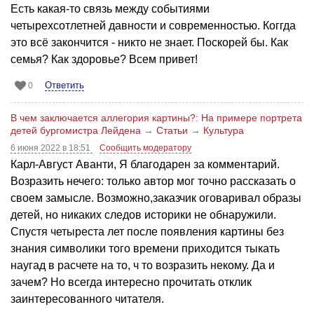
Есть какая-то связь между событиями
четырехсотлетней давности и современностью. Коггда
это всё закончится - никто не знает. Поскорей бы. Как
семья? Как здоровье? Всем привет!
Ответить
0
В чем заключается аллегория картины?: На примере портрета
детей бургомистра Лейдена
→
Статьи
→
Культура
6 июня 2022 в 18:51
Сообщить модератору
Карл-Август Аванти, Я благодарен за комментарий.
Возразить нечего: только автор мог точно рассказать о
своем замысле. Возможно,заказчик оговаривал образы
детей, но никаких следов историки не обнаружили.
Спустя четыреста лет после появления картины без
знания символики того времени приходится тыкать
наугад в расчете на то, ч то возразить некому. Да и
зачем? Но всегда интересно прочитать отклик
заинтересованного читателя.