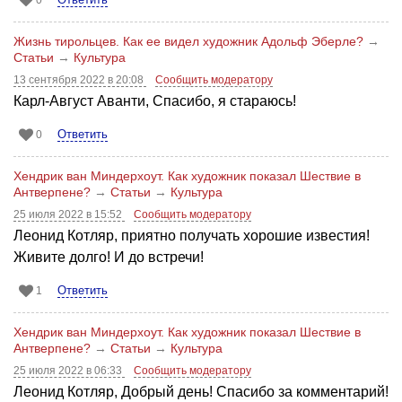
Жизнь тирольцев. Как ее видел художник Адольф Эберле?
→
Статьи
→
Культура
13 сентября 2022 в 20:08
Сообщить модератору
Карл-Август Аванти, Спасибо, я стараюсь!
Ответить
0
Хендрик ван Миндерхоут. Как художник показал Шествие в
Антверпене?
→
Статьи
→
Культура
25 июля 2022 в 15:52
Сообщить модератору
Леонид Котляр, приятно получать хорошие известия!
Живите долго! И до встречи!
Ответить
1
Хендрик ван Миндерхоут. Как художник показал Шествие в
Антверпене?
→
Статьи
→
Культура
25 июля 2022 в 06:33
Сообщить модератору
Леонид Котляр, Добрый день! Спасибо за комментарий!