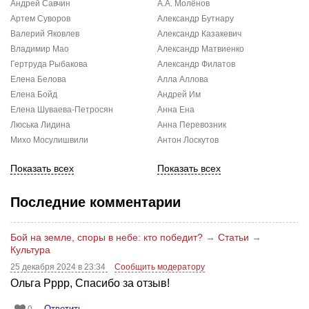
Андрей Савчин
А.А. Молёнов
Артем Суворов
Александр Бутнару
Валерий Яковлев
Александр Казакевич
Владимир Мао
Александр Матвиенко
Гертруда Рыбакова
Александр Филатов
Елена Белова
Алла Аллова
Елена Бойд
Андрей Им
Елена Шуваева-Петросян
Анна Ена
Люська Лидина
Анна Перевозник
Михо Мосулишвили
Антон Лоскутов
Показать всех
Показать всех
Последние комментарии
Бой на земле, споры в небе: кто победит?
→
Статьи
→
Культура
25 декабря 2024 в 23:34
Сообщить модератору
Ольга Рррр, Спасибо за отзыв!
Ответить
0