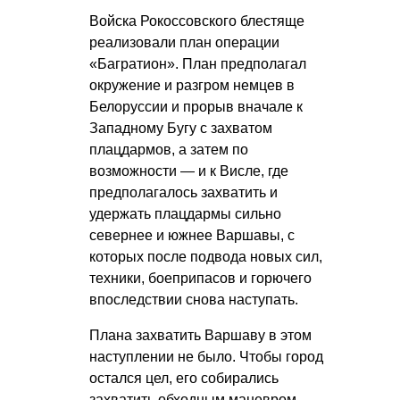
Войска Рокоссовского блестяще
реализовали план операции
«Багратион». План предполагал
окружение и разгром немцев в
Белоруссии и прорыв вначале к
Западному Бугу с захватом
плацдармов, а затем по
возможности — и к Висле, где
предполагалось захватить и
удержать плацдармы сильно
севернее и южнее Варшавы, с
которых после подвода новых сил,
техники, боеприпасов и горючего
впоследствии снова наступать.
Плана захватить Варшаву в этом
наступлении не было. Чтобы город
остался цел, его собирались
захватить обходным маневром.