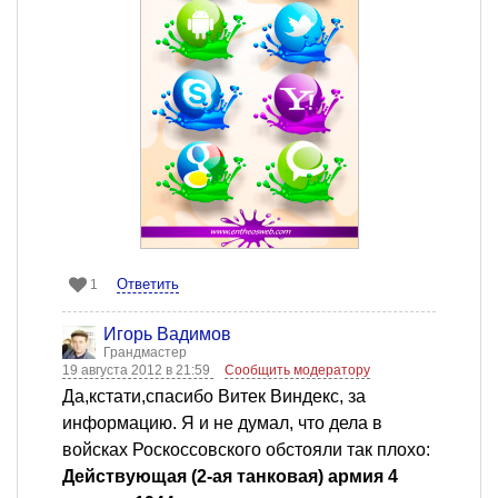
Ответить
1
Игорь Вадимов
Грандмастер
19 августа 2012 в 21:59
Сообщить модератору
Да,кстати,спасибо Витек Виндекс, за
информацию. Я и не думал, что дела в
войсках Роскоссовского обстояли так плохо:
Действующая (2-aя танковaя) армия 4