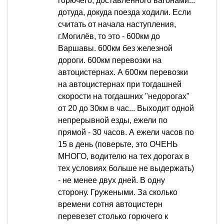
горючего, доставленного вагонами...
дотуда, докуда поезда ходили. Если
считать от начала наступления,
г.Могилёв, то это - 600км до
Варшавы. 600км без железной
дороги. 600км перевозки на
автоцистернах. А 600км перевозки
на автоцистернах при тогдашней
скорости на тогдашних "недорогах"
от 20 до 30км в час... Выходит одной
непрерывной езды, ежели по
прямой - 30 часов. А ежели часов по
15 в день (поверьте, это ОЧЕНЬ
МНОГО, водителю на тех дорогах в
тех условиях больше не выдержать)
- не менее двух дней. В одну
сторону. Гружеными. За сколько
времени сотня автоцистерн
перевезет столько горючего к