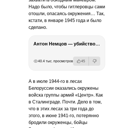
Надо было, чтобы гитлеровцы сами
отошли, опасаясь окружения… Так,
кстати, в январе 1945 года и было
сделано.
Антон Немцов — убийство Бориса Немцова, переезд в Дубай, семья и политика
РЕКЛАМА
РЕКЛАМА
РЕКЛАМА
РЕКЛАМА
40.4 тыс. просмотров
45
А в июле 1944-го в лесах
Белоруссии оказались окружены
войска группы армий «Центр». Как
в Сталинграде. Почти. Дело в том,
что в этих лесах за три года до
этого, в июне 1941-го, потерянно
бродили окруженцы, бойцы