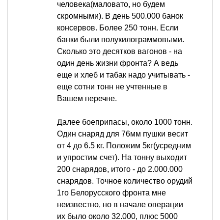
человека(маловато, но будем
скромными). В день 500.000 банок
консервов. Более 250 тонн. Если
банки были полукилограммовыми.
Сколько это десятков вагонов - на
один день жизни фронта? А ведь
еще и хлеб и табак надо учитывать -
еще сотни тонн не учтенные в
Вашем перечне.
Далее боеприпасы, около 1000 тонн.
Один снаряд для 76мм пушки весит
от 4 до 6.5 кг. Положим 5кг(усредним
и упростим счет). На тонну выходит
200 снарядов, итого - до 2.000.000
снарядов. Точное количество орудий
1го Белорусского фронта мне
неизвестно, но в начале операции
их было около 32.000, плюс 5000