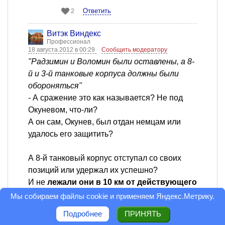
Ответить
2
Витэк Виндекс
Профессионал
18 августа 2012 в 00:29
Сообщить модератору
"Радзимин и Воломин были оставлены, а 8-
й и 3-й танковые корпуса должны были
обороняться"
- А сражение это как называется? Не под
Окуневом, что-ли?
А он сам, Окунев, был отдан немцам или
удалось его защитить?
А 8-й танковый корпус отступал со своих
позиций или удержал их успешно?
И не
лежали они в 10 км от действующего
нацисткого аэродрома Окенце
?
Мы собираем файлы cookie и применяем
Яндекс.Метрику
.
Стреляли по нему советские пушки или нет?
Подробнее
ПРИНЯТЬ
И почему не стреляли?