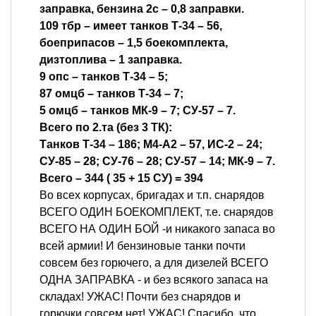
заправка, бензина 2с – 0,8 заправки.
109 тбр – имеет танков Т-34 – 56,
боеприпасов – 1,5 боекомплекта,
дизтоплива – 1 заправка.
9 oпс – танков Т-34 – 5;
87 омцб – танков Т-34 – 7;
5 омцб – танков МК-9 – 7; СУ-57 – 7.
Всего по 2.та (без 3 ТК):
Танков Т-34 – 186; М4-А2 – 57, ИС-2 – 24;
СУ-85 – 28; СУ-76 – 28; СУ-57 – 14; МК-9 – 7.
Всего – 344 ( 35 + 15 СУ) = 394
Во всех корпусах, бригадах и т.п. снарядов
ВСЕГО ОДИН БОЕКОМПЛЕКТ, т.е. снарядов
ВСЕГО НА ОДИН БОЙ -и никакого запаса во
всей армии! И бензиновые танки почти
совсем без горючего, а для дизелей ВСЕГО
ОДНА ЗАПРАВКА - и без всякого запаса на
складах! УЖАС! Почти без снарядов и
горючки совсем нет! УЖАС! Спасибо, что