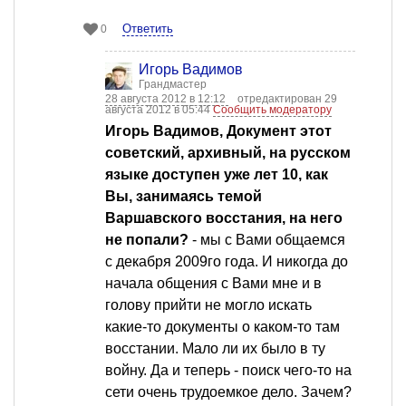
Ответить
0
Игорь Вадимов
Грандмастер
28 августа 2012 в 12:12
отредактирован 29
августа 2012 в 05:44
Сообщить модератору
Игорь Вадимов, Документ этот
советский, архивный, на русском
языке доступен уже лет 10, как
Вы, занимаясь темой
Варшавского восстания, на него
не попали?
- мы с Вами общаемся
с декабря 2009го года. И никогда до
начала общения с Вами мне и в
голову прийти не могло искать
какие-то документы о каком-то там
восстании. Мало ли их было в ту
войну. Да и теперь - поиск чего-то на
сети очень трудоемкое дело. Зачем?