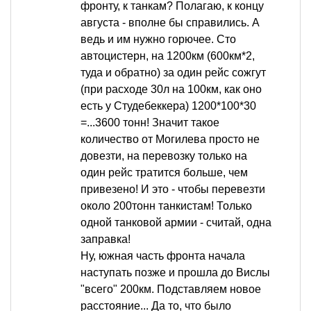
фронту, к танкам? Полагаю, к концу
августа - вполне бы справились. А
ведь и им нужно горючее. Сто
автоцистерн, на 1200км (600км*2,
туда и обратно) за один рейс сожгут
(при расходе 30л на 100км, как оно
есть у Студебеккера) 1200*100*30
=...3600 тонн! Значит такое
количество от Могилева просто не
довезти, на перевозку только на
один рейс тратится больше, чем
привезено! И это - чтобы перевезти
около 200тонн танкистам! Только
одной танковой армии - считай, одна
заправка!
Ну, южная часть фронта начала
наступать позже и прошла до Вислы
"всего" 200км. Подставляем новое
расстояние... Да то, что было