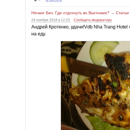
Нячанг Бич. Где отдохнуть во Вьетнаме?
→
Статьи
24 ноября 2018 в 12:23
Сообщить модератору
Андрей Кротенко, удачи!Vdb Nha Trang Hotel 
на еду.