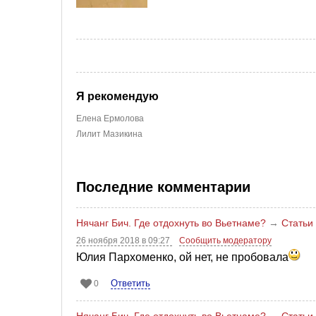
Я рекомендую
Елена Ермолова
Лилит Мазикина
Последние комментарии
Нячанг Бич. Где отдохнуть во Вьетнаме?
→
Статьи
26 ноября 2018 в 09:27
Сообщить модератору
Юлия Пархоменко, ой нет, не пробовала
Ответить
0
Нячанг Бич. Где отдохнуть во Вьетнаме?
→
Статьи