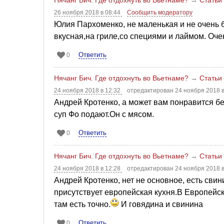
26 ноября 2018 в 08:44
Сообщить модератору
Юлия Пархоменко, не маленькая и не очень
вкусная,на гриле,со специями и лаймом. Очен
Ответить
0
Нячанг Бич. Где отдохнуть во Вьетнаме?
→
Статьи
24 ноября 2018 в 12:32
отредактирован 24 ноября 2018 
Андрей Кротенко, а может вам понравится б
суп Фо подают.Он с мясом.
Ответить
0
Нячанг Бич. Где отдохнуть во Вьетнаме?
→
Статьи
24 ноября 2018 в 12:28
отредактирован 24 ноября 2018 
Андрей Кротенко, нет не основное, есть свин
присутствует европейская кухня.В Европейск
там есть точно.
И говядина и свинина
Ответить
0