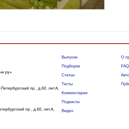
Выпуски
О п
Подборки
FA
ни.ру»
Статьи
Авт
Тесты
Пуб
Петербургский пр., д.60, лит.А,
Комментарии
Подкасты
ербургский пр., д.60, лит.А,
Видео