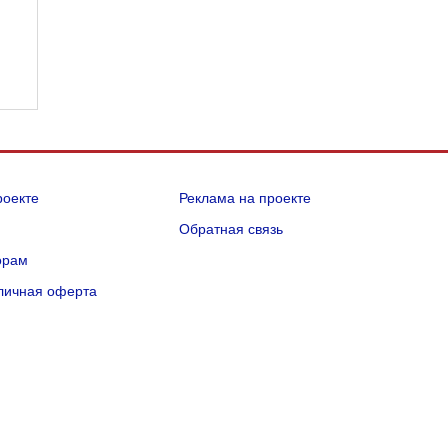
роекте
Реклама на проекте
Q
Обратная связь
орам
личная оферта