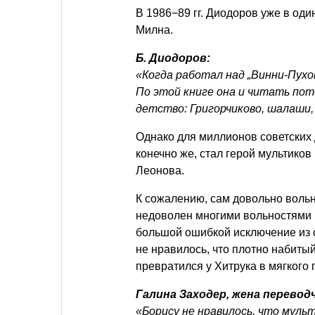
В 1986−89 гг. Диодоров уже в оди
Милна.
Б. Диодоров:
«Когда работал над „Винни-Пухом
По этой книге она и читать пото
детство: Григорчиково, шалаши,
Однако для миллионов советских
конечно же, стал герой мультиков
Леонова.
К сожалению, сам довольно воль
недоволен многими вольностями
большой ошибкой исключение из 
не нравилось, что плотно набиты
превратился у Хитрука в мягкого
Галина Заходер, жена переводч
«Борису не нравилось, что муль