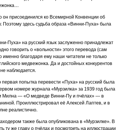
вежонка…
то он присоединился ко Всемирной Конвенции об
у. Поэтому здесь судьба образа «Винни-Пуха» была
ни-Пуха» на русский язык заслуженно принадлежат
одно говорить о «вольности» этого перевода (сам
но именно благодаря ему наши читатели не только
глийского медвежонка. Да и достойных конкурентов
 не наблюдается.
то первая попытка перевести «Пуха» на русский была
первом номере журнала «Мурзилка» за 1939 год была
ки Милна — «О медведе Винни-Пу и пчёлах» — в
аниной. Проиллюстрировал её Алексей Лаптев, и в
лне реалистично.
аходером также была опубликована в «Мурзилке». В
ть ту же главу о пчёлах и посмотреть на иллюстрации