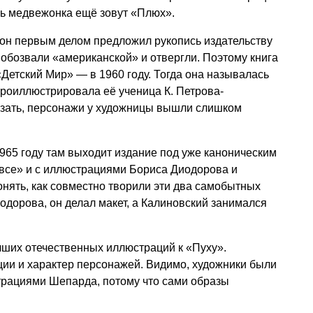
сь медвежонка ещё зовут «Плюх».
 он первым делом предложил рукопись издательству
о обозвали «американской» и отвергли. Поэтому книга
Детский Мир» — в 1960 году. Тогда она называлась
проиллюстрировала её ученица К. Петрова-
азать, персонажи у художницы вышли слишком
1965 году там выходит издание под уже каноническим
-все» и с иллюстрациями Бориса Диодорова и
онять, как совместно творили эти два самобытных
дорова, он делал макет, а Калиновский занимался
чших отечественных иллюстраций к «Пуху».
ии и характер персонажей. Видимо, художники были
рациями Шепарда, потому что сами образы