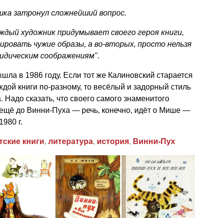
шка затронул сложнейший вопрос.
ждый художник придумывает своего героя книги,
ировать чужие образы, а во-вторых, просто нельзя
ридическим соображениям"
.
шла в 1986 году. Если тот же Калиновский старается
дой книги по-разному, то весёлый и задорный стиль
. Надо сказать, что своего самого знаменитого
ещё до Винни-Пуха — речь, конечно, идёт о Мише —
980 г.
тские книги
,
литература
,
история
,
Винни-Пух