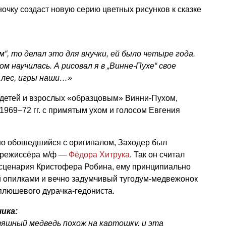
ночку создаст новую серию цветных рисунков к сказке
“, то делал это для внучки, ей было четыре года.
м научилась. А рисовал я в „Винне-Пухе“ свое
 лес, игры наши…»
 детей и взрослых «образцовым» Винни-Пухом,
 1969−72 гг. с примятым ухом и голосом Евгения
но обошедшийся с оригиналом, Заходер был
 режиссёра м/ф —
Фёдора Хитрука
. Так он считал
сценария Кристофера Робина, ему принципиально
й опилками и вечно задумчивый тугодум-медвежонок
 плюшевого дурачка-гедониста.
ика:
тяшный медведь похож на картошку, и эта