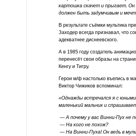
картошка скачет и прыгает. Он 
должен быть задумчивым и меч
В результате съёмки мультика пре
Заходер всегда признавал, что с
адекватнее диснеевского.
А в 1985 году создатель анимац
перенесёт свои образы на страни
Кенгу и Тигру.
Герои м/ф настолько въелись в м
Виктор Чижиков вспоминал:
«Однажды встречался я с юными
маленький мальчик и спрашивает
— А почему у вас Винни-Пух не 
— На кого не похож?
— На Винни-Пуха! Он ведь в мул