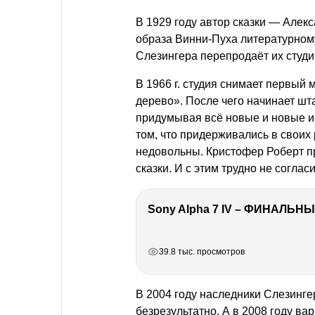
В 1929 году автор сказки — Алек
образа Винни-Пуха литературному
Слезингера перепродаёт их студи
В 1966 г. студия снимает первый
дерево». После чего начинает шт
придумывая всё новые и новые и
том, что придерживались в своих
недовольны. Кристофер Роберт п
сказки. И с этим трудно не согла
Sony Alpha 7 IV – ФИНАЛЬНЫ
РЕКЛАМА
РЕКЛАМА
РЕКЛАМА
39.8 тыс. просмотров
В 2004 году наследники Слезингер
безрезультатно. А в 2008 году в