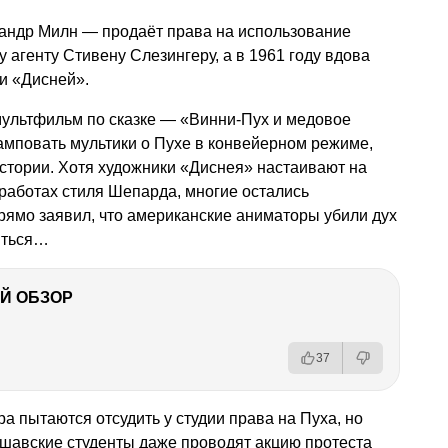
сандр Милн — продаёт права на использование
 агенту Стивену Слезингеру, а в 1961 году вдова
и «Дисней».
 мультфильм по сказке — «Винни-Пух и медовое
амповать мультики о Пухе в конвейерном режиме,
стории. Хотя художники «Диснея» настаивают на
 работах стиля Шепарда, многие остались
рямо заявил, что американские аниматоры убили дух
ситься…
Й ОБЗОР
37
а пытаются отсудить у студии права на Пуха, но
аршавские студенты даже проводят акцию протеста