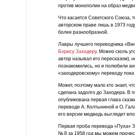
против монополии на образ мед
Что касается Советского Союза, 
авторском праве лишь в 1973 год
более разнообразной.
Лавры лучшего переводчика «Вин
Борису Заходеру
. Можно сколь уг
автор называл его пересказом), 
познакомились, но и полюбили ан
«заходеровскому» переводу пока
Может, поэтому мало кто знает, ч
сделана задолго до Заходера. В 
опубликована первая глава сказ
переводе А. Колтыниной и О. Гал
его версии медведь выглядит впо
Первая проба перевода «Пуха» З
№ 8 за 1958 год мы можем прочес