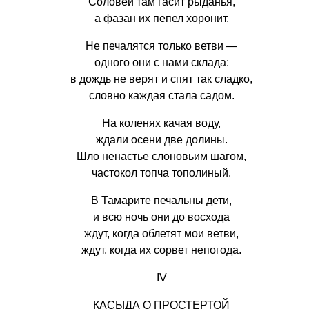
Соловей там гасит рыданья,
а фазан их пепел хоронит.
Не печалятся только ветви —
одного они с нами склада:
в дождь не верят и спят так сладко,
словно каждая стала садом.
На коленях качая воду,
ждали осени две долины.
Шло ненастье слоновьим шагом,
частокол топча тополиный.
В Тамарите печальны дети,
и всю ночь они до восхода
ждут, когда облетят мои ветви,
ждут, когда их сорвет непогода.
IV
КАСЫДА О ПРОСТЕРТОЙ