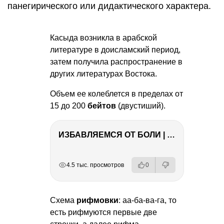
панегирического или дидактического характера.
Касыда возникла в арабской
литературе в доисламский период,
затем получила распространение в
других литературах Востока.
Объем ее колеблется в пределах от
15 до 200
бейтов
(двустиший).
ИЗБАВЛЯЕМСЯ ОТ БОЛИ | Важность режима и питания
РЕКЛАМА
РЕКЛАМА
РЕКЛАМА
РЕКЛАМА
4.5 тыс. просмотров
0
Схема
рифмовки
: аа-ба-ва-га, то
есть рифмуются первые две