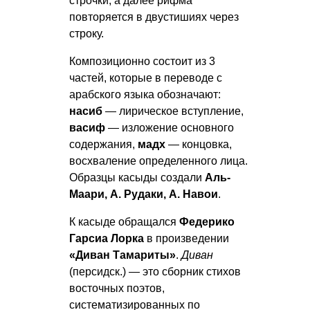
строчки, а далее рифма
повторяется в двустишиях через
строку.
Композиционно состоит из 3
частей, которые в переводе с
арабского языка обозначают:
насиб
— лирическое вступление,
васиф
— изложение основного
содержания,
мадх
— концовка,
восхваление определенного лица.
Образцы касыды создали
Аль-
Маари, А. Рудаки, А. Навои
.
К касыде обращался
Федерико
Гарсиа Лорка
в произведении
«Диван Тамариты»
.
Диван
(персидск.) — это сборник стихов
восточных поэтов,
систематизированных по