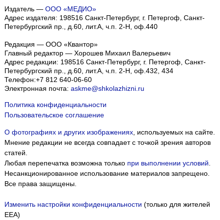
Издатель —
ООО «МЕДИО»
Адрес издателя: 198516 Санкт-Петербург, г. Петергоф, Санкт-
Петербургский пр., д.60, лит.А, ч.п. 2-Н, оф.440
Редакция — ООО «Квантор»
Главный редактор — Хорошев Михаил Валерьевич
Адрес редакции:
198516
Санкт-Петербург, г. Петергоф
,
Санкт-
Петербургский пр., д.60, лит.А, ч.п. 2-Н, оф.432, 434
Телефон:
+7 812 640-06-60
Электронная почта:
askme@shkolazhizni.ru
Политика конфиденциальности
Пользовательское соглашение
О фотографиях и других изображениях
, используемых на сайте.
Мнение редакции не всегда совпадает с точкой зрения авторов
статей.
Любая перепечатка возможна только
при выполнении условий
.
Несанкционированное использование материалов запрещено.
Все права защищены.
Изменить настройки конфиденциальности
(только для жителей
EEA)