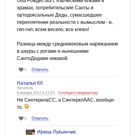
Оба Рождества с языческими елками в
храмах, потребительские Санты и
ортодоксальные Деды, сумасшедшее
переплетение реальности с вымыслом - и,
гип-гип, всем весело, все клево!
Разница между средневековым наряжанием
в шкуры с рогами и нынешними
СантоДедами никакой.
Ответить
0
Наталья КХ
Читатель
6 января 2017 в 13:53
Сообщить модератору
Не СинтерклаСС, а СинтерклААС, вообще-
то.
Ответить
0
Ирина Лукьянчик