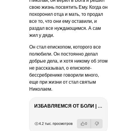
Николай, он верил в Бога и решил
свою жизнь посвятить Ему. Когда он
похоронил отца и мать, то продал
все то, что они ему оставили, и
раздал все нуждающимся. А сам
жил у дяди.
Он стал епископом, которого все
полюбили. Он постоянно делал
добрые дела, и хотя никому об этом
не рассказывал, о епископе-
бессребренике говорили много,
еще при жизни от стал святым
Николаем.
ИЗБАВЛЯЕМСЯ ОТ БОЛИ | Важность режима и питания
РЕКЛАМА
РЕКЛАМА
РЕКЛАМА
РЕКЛАМА
4.2 тыс. просмотров
0