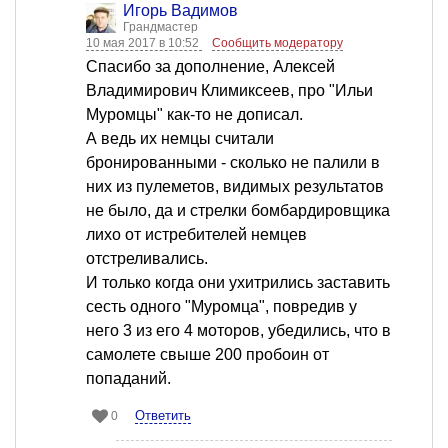
Игорь Вадимов
Грандмастер
10 мая 2017 в 10:52
Сообщить модератору
Спасибо за дополнение, Алексей
Владимирович Климиксеев, про "Ильи
Муромцы" как-то не дописал.
А ведь их немцы считали
бронированными - сколько не палили в
них из пулеметов, видимых результатов
не было, да и стрелки бомбардировщика
лихо от истребителей немцев
отстреливались.
И только когда они ухитрились заставить
сесть одного "Муромца", повредив у
него 3 из его 4 моторов, убедились, что в
самолете свыше 200 пробоин от
попаданий.
Ответить
0