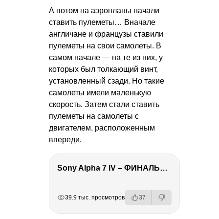
А потом на аэропланы начали
ставить пулеметы… Вначале
англичане и французы ставили
пулеметы на свои самолеты. В
самом начале — на те из них, у
которых был толкающий винт,
установленный сзади. Но такие
самолеты имели маленькую
скорость. Затем стали ставить
пулеметы на самолеты с
двигателем, расположенным
впереди.
Sony Alpha 7 IV – ФИНАЛЬНЫЙ ОБЗОР
РЕКЛАМА
РЕКЛАМА
РЕКЛАМА
РЕКЛАМА
РЕКЛАМА
39.9 тыс. просмотров
37