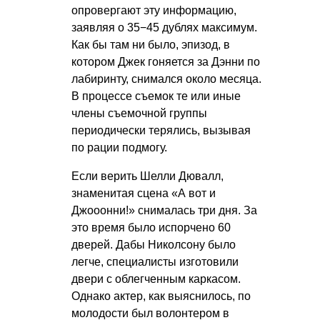
опровергают эту информацию,
заявляя о 35−45 дублях максимум.
Как бы там ни было, эпизод, в
котором Джек гоняется за Дэнни по
лабиринту, снимался около месяца.
В процессе съемок те или иные
члены съемочной группы
периодически терялись, вызывая
по рации подмогу.
Если верить Шелли Дювалл,
знаменитая сцена «А вот и
Джооонни!» снималась три дня. За
это время было испорчено 60
дверей. Дабы Николсону было
легче, специалисты изготовили
двери с облегченным каркасом.
Однако актер, как выяснилось, по
молодости был волонтером в