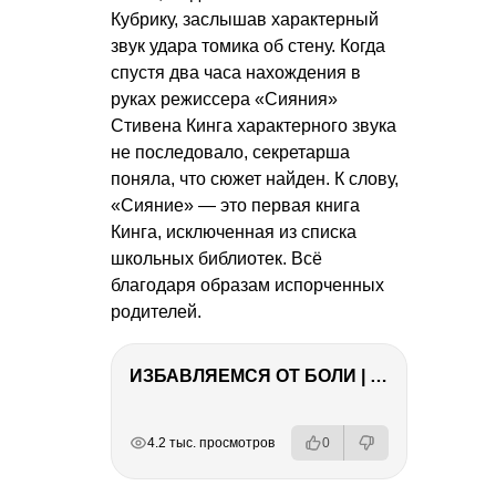
Кубрику, заслышав характерный
звук удара томика об стену. Когда
спустя два часа нахождения в
руках режиссера «Сияния»
Стивена Кинга характерного звука
не последовало, секретарша
поняла, что сюжет найден. К слову,
«Сияние» — это первая книга
Кинга, исключенная из списка
школьных библиотек. Всё
благодаря образам испорченных
родителей.
ИЗБАВЛЯЕМСЯ ОТ БОЛИ | Важность режима и питания
РЕКЛАМА
РЕКЛАМА
РЕКЛАМА
РЕКЛАМА
4.2 тыс. просмотров
0