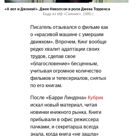
«А вот и Джонни!». Джек Николсон в роли Джека Торренса
Кадр из к/ф «Сияние», 1980 г.
Писатель отзывался о фильме как
о «красивой машине с умершим
движком». Впрочем, Кинг вообще
редко хвалит адаптации своих
трудов, сделав свое
«благословение» бесценным,
учитывая огромное количество
фильмов и телесериалов, снятых
по его книгам.
После «Барри Линдона»
Кубрик
искал новый материал, читая
новинки книжного рынка. Книги
прибывали в офис режиссера
пачками, и секретарша всегда
знала, когда книга «не зашла»