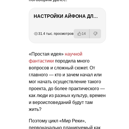
НАСТРОЙКИ АЙФОНА ДЛЯ ФОТО И ВИДЕО
РЕКЛАМА
РЕКЛАМА
РЕКЛАМА
31.4 тыс. просмотров
14
«Простая идея»
научной
фантастики
породила много
вопросов и сложный сюжет. От
главного — кто и зачем начал или
мог начать осуществление такого
проекта, до более практического —
как люди из разных культур, времен
и вероисповеданий будут там
жить?
Поэтому цикл «Мир Реки»,
первоначально планируемый как