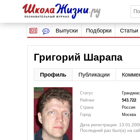
Выпуски
Подборки
Статьи
Григорий Шарапа
Профиль
Публикации
Комме
Статус
Грандмас
Рейтинг
543.722
Страна
Россия
Город
Москва
Дата регистрации: 13.01.200
Последний раз был(а) на сай