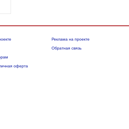
роекте
Реклама на проекте
Q
Обратная связь
орам
личная оферта