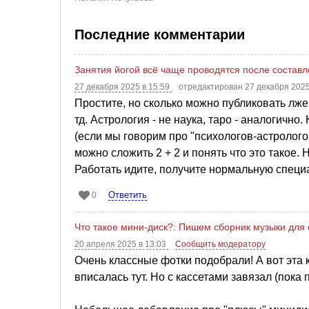
Последние комментарии
Занятия йогой всё чаще проводятся после состав
27 декабря 2025 в 15:59
отредактирован 27 декабря 2025
Простите, но сколько можно публиковать лж
тд. Астрология - не наука, таро - аналогичн
(если мы говорим про "психологов-астролого
можно сложить 2 + 2 и понять что это такое.
Работать идите, получите нормальную специа
Ответить
0
Что такое мини-диск?: Пишем сборник музыки для
20 апреля 2025 в 13:03
Сообщить модератору
Очень классные фотки подобрали! А вот эта ка
вписалась тут. Но с кассетами завязал (пока п