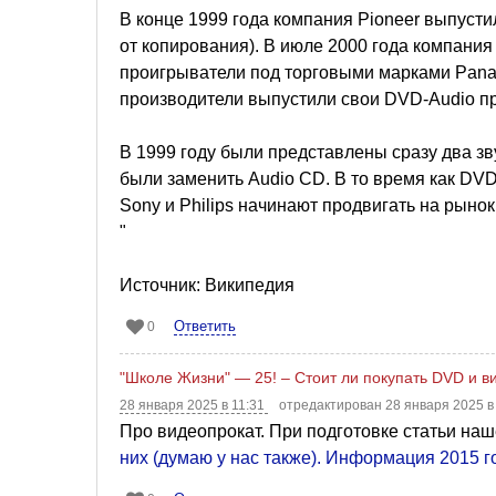
В конце 1999 года компания Pioneer выпуст
от копирования). В июле 2000 года компани
проигрыватели под торговыми марками Panaso
производители выпустили свои DVD-Audio пр
В 1999 году были представлены сразу два 
были заменить Audio CD. В то время как DV
Sony и Philips начинают продвигать на рыно
"
Источник: Википедия
Ответить
0
"Школе Жизни" — 25! – Стоит ли покупать DVD и в
28 января 2025 в 11:31
отредактирован 28 января 2025 в
Про видеопрокат. При подготовке статьи на
них (думаю у нас также). Информация 2015 г