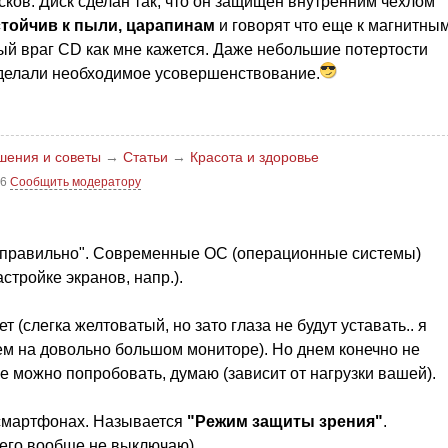
ов. Диск сделан так, что он защищен внутренним чехлом
тойчив к пыли, царапинам
и говорят что еще к магнитны
ный враг CD как мне кажется. Даже небольшие потертости
 сделали необходимое усовершенствование.
шения и советы
→
Статьи
→
Красота и здоровье
26
Сообщить модератору
 правильно". Современные ОС (операционные системы)
астройке экранов, напр.).
 (слегка желтоватый, но зато глаза не будут уставать.. я
м на довольно большом мониторе). Но днем конечно не
же можно попробовать, думаю (зависит от нагрузки вашей).
 смартфонах. Называется
"Режим защиты зрения"
.
 его вообще не выключаю).