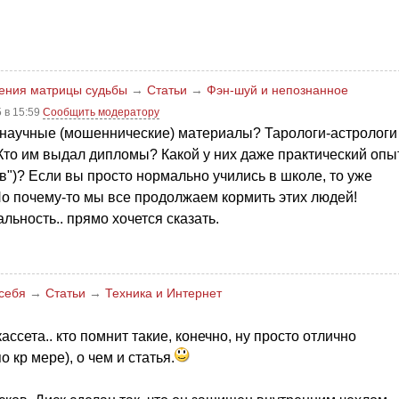
ления матрицы судьбы
→
Статьи
→
Фэн-шуй и непознанное
 в 15:59
Сообщить модератору
енаучные (мошеннические) материалы? Тарологи-астрологи
о. Кто им выдал дипломы? Какой у них даже практический опы
в")? Если вы просто нормально учились в школе, то уже
 Но почему-то мы все продолжаем кормить этих людей!
льность.. прямо хочется сказать.
 себя
→
Статьи
→
Техника и Интернет
ссета.. кто помнит такие, конечно, ну просто отлично
о кр мере), о чем и статья.