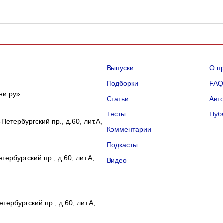
Выпуски
О п
Подборки
FA
ни.ру»
Статьи
Авт
Тесты
Пуб
Петербургский пр., д.60, лит.А,
Комментарии
Подкасты
ербургский пр., д.60, лит.А,
Видео
тербургский пр., д.60, лит.А,