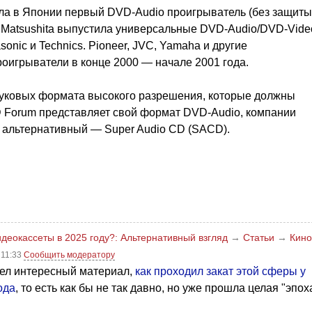
ила в Японии первый DVD-Audio проигрыватель (без защиты
я Matsushita выпустила универсальные DVD-Audio/DVD-Vide
nic и Technics. Pioneer, JVC, Yamaha и другие
оигрыватели в конце 2000 — начале 2001 года.
звуковых формата высокого разрешения, которые должны
D Forum представляет свой формат DVD-Audio, компании
к альтернативный — Super Audio CD (SACD).
идеокассеты в 2025 году?: Альтернативный взгляд
→
Статьи
→
Кино
 11:33
Сообщить модератору
шел интересный материал,
как проходил закат этой сферы у
ода
, то есть как бы не так давно, но уже прошла целая "эпох