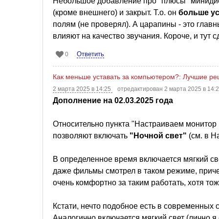
Небольшое добавление про "плюсы" минидиск
(кроме внешнего) и закрыт. Т.о. он
больше ус
полям (не проверял). А царапины - это глав
влияют на качество звучания. Короче, и тут
Ответить
0
Как меньше уставать за компьютером?: Лучшие ре
2 марта 2025 в 14:25
отредактирован 2 марта 2025 в 14:
Дополнение на 02.03.2025 года
Относительно пункта "Настраиваем монитор
позволяют включать
"Ночной свет"
(см. в Н
В определенное время включается мягкий свет
даже фильмы смотрел в таком режиме, приче
очень комфортно за таким работать, хотя то
Кстати, нечто подобное есть в современных
Аналогично включается мягкий свет (лично я