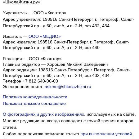
«ШколаЖизни.ру»
Учредитель — ООО «Квантор»
Адрес учредителя: 198516 Санкт-Петербург, г. Петергоф, Санкт-
Петербургский пр., д.60, лит.А, ч.п. 2-Н, оф.432, 434
Издатель —
ООО «МЕДИО»
Адрес издателя: 198516 Санкт-Петербург, г. Петергоф, Санкт-
Петербургский пр., д.60, лит.А, ч.п. 2-Н, оф.440
Редакция — ООО «Квантор»
Главный редактор — Хорошев Михаил Валерьевич
Адрес редакции:
198516
Санкт-Петербург, г. Петергоф
,
Санкт-
Петербургский пр., д.60, лит.А, ч.п. 2-Н, оф.432, 434
Телефон:
+7 812 640-06-60
Электронная почта:
askme@shkolazhizni.ru
Политика конфиденциальности
Пользовательское соглашение
О фотографиях и других изображениях
, используемых на сайте.
Мнение редакции не всегда совпадает с точкой зрения авторов
статей.
Любая перепечатка возможна только
при выполнении условий
.