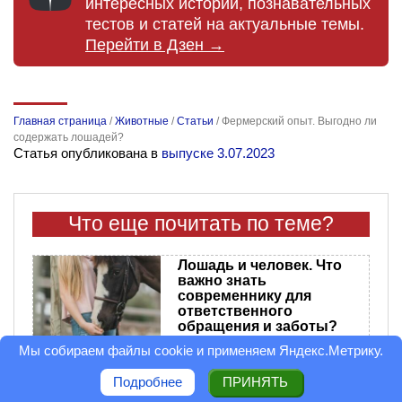
интересных историй, познавательных
тестов и статей на актуальные темы.
Перейти в Дзен →
Главная страница
/
Животные
/
Статьи
/
Фермерский опыт. Выгодно ли
содержать лошадей?
Статья опубликована в
выпуске 3.07.2023
Что еще почитать по теме?
Лошадь и человек. Что
важно знать
современнику для
ответственного
обращения и заботы?
Мы собираем файлы cookie и применяем
Яндекс.Метрику
.
Подробнее
ПРИНЯТЬ
Как ходят животные?