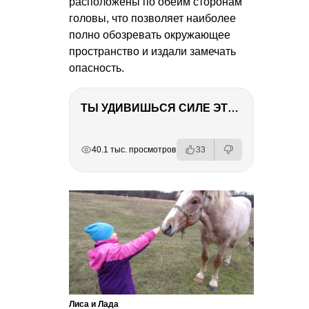
расположены по обеим сторонам
головы, что позволяет наиболее
полно обозревать окружающее
пространство и издали замечать
опасность.
ТЫ УДИВИШЬСЯ СИЛЕ ЭТО ЧЕЛОВЕКА! Блог о нашей поездке в Вышний Волочек
РЕКЛАМА
РЕКЛАМА
РЕКЛАМА
РЕКЛАМА
40.1 тыс. просмотров
33
Лиса и Лада