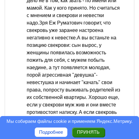
дело не в том, как звать - по имени или
мамой. Как у кого принято. Но считаться
с мнением и свекрови и невестки
надо.Зря Еж Руматович говорит, что
свекровь уже заранее настроена
негативно к невестке.А вы встаньте на
позицию свекрови: сын вырос, у
женщины появилась возможность
пожить для себя, с мужем побыть
наедине, а тут появляется молодая,
порой агрессивная "девушка"-
невестушка и начинает "качать" свои
права, попросту выживать родителей из
их собственной квартиры. Хорошо еще,
если у свекрови муж жив и они вместе
противостоят натиску. А если свекровь
одна, да не молода уже? И ищет она
Мы собираем файлы cookie и применяем
Яндекс.Метрику
.
бедная, куда же ей подеваться. Разве
Подробнее
ПРИНЯТЬ
так не бывает? Я таких примеров знаю