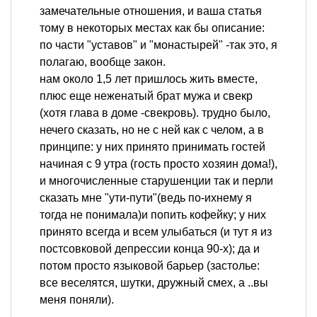
замечательные отношения, и ваша статья
тому в некоторых местах как бы описание:
по части "уставов" и "монастырей" -так это, я
полагаю, вообще закон.
нам около 1,5 лет пришлось жить вместе,
плюс еще неженатый брат мужа и свекр
(хотя глава в доме -свекровь). трудно было,
нечего сказать, но не с ней как с челом, а в
принципе: у них принято принимать гостей
начиная с 9 утра (гость просто хозяин дома!),
и многочисленные старушенции так и перли
сказать мне "ути-пути"(ведь по-ихнему я
тогда не понимала)и попить кофейку; у них
принято всегда и всем улыбаться (и тут я из
постсовковой депрессии конца 90-х); да и
потом просто языковой барьер (застолье:
все веселятся, шутки, дружный смех, а ..вы
меня поняли).