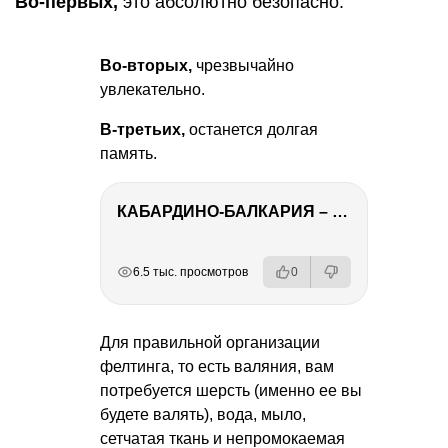
Во-первых,
это абсолютно безопасно.
Во-вторых,
чрезвычайно
увлекательно.
В-третьих,
останется долгая
память.
КАБАРДИНО-БАЛКАРИЯ – ПУТЕШЕСТВИЕ НА КАВКАЗ часть 3
РЕКЛАМА
РЕКЛАМА
РЕКЛАМА
6.5 тыс. просмотров
0
Для правильной организации
фелтинга, то есть валяния, вам
потребуется шерсть (именно ее вы
будете валять), вода, мыло,
сетчатая ткань и непромокаемая