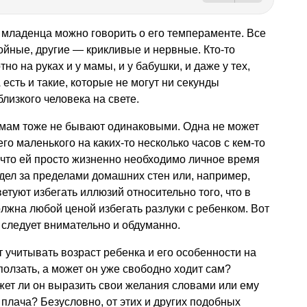
 младенца можно говорить о его темпераменте. Все
ойные, другие — крикливые и нервные. Кто-то
но на руках и у мамы, и у бабушки, и даже у тех,
А есть и такие, которые не могут ни секунды
лизкого человека на свете.
 мам тоже не бывают одинаковыми. Одна не может
его маленького на каких-то несколько часов с кем-то
, что ей просто жизненно необходимо личное время
 дел за пределами домашних стен или, например,
етуют избегать иллюзий относительно того, что в
лжна любой ценой избегать разлуки с ребенком. Вот
у следует внимательно и обдуманно.
 учитывать возраст ребенка и его особенности на
олзать, а может он уже свободно ходит сам?
жет ли он выразить свои желания словами или ему
плача? Безусловно, от этих и других подобных