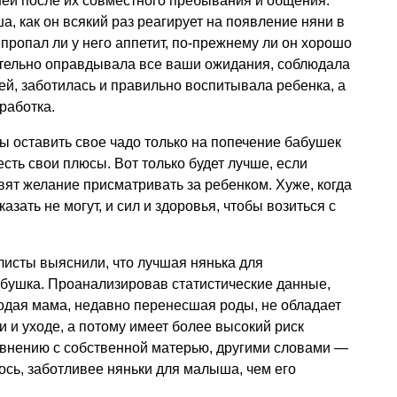
ней после их совместного пребывания и общения.
, как он всякий раз реагирует на появление няни в
е пропал ли у него аппетит, по-прежнему ли он хорошо
ительно оправдывала все ваши ожидания, соблюдала
й, заботилась и правильно воспитывала ребенка, а
работка.
вы оставить свое чадо только на попечение бабушек
есть свои плюсы. Вот только будет лучше, если
ят желание присматривать за ребенком. Хуже, когда
азать не могут, и сил и здоровья, чтобы возиться с
листы выяснили, что лучшая нянька для
бушка. Проанализировав статистические данные,
одая мама, недавно перенесшая роды, не обладает
 и уходе, а потому имеет более высокий риск
авнению с собственной матерью, другими словами —
сь, заботливее няньки для малыша, чем его