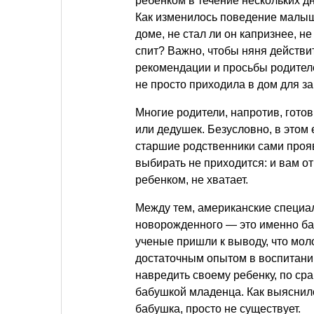
ребенком в течение нескольких д
Как изменилось поведение малыша
доме, не стал ли он капризнее, н
спит? Важно, чтобы няня действ
рекомендации и просьбы родителе
не просто приходила в дом для за
Многие родители, напротив, гото
или дедушек. Безусловно, в этом 
старшие родственники сами прояв
выбирать не приходится: и вам отк
ребенком, не хватает.
Между тем, американские специа
новорожденного — это именно ба
ученые пришли к выводу, что мол
достаточным опытом в воспитании
навредить своему ребенку, по ср
бабушкой младенца. Как выяснило
бабушка, просто не существует.