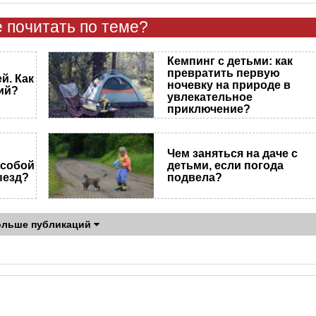
 почитать по теме?
Кемпинг с детьми: как
превратить первую
й. Как
ночевку на природе в
ий?
увлекательное
приключение?
Чем заняться на даче с
 собой
детьми, если погода
ыезд?
подвела?
ольше публикаций