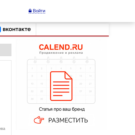
Войти
ева