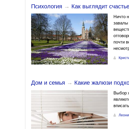
Психология
→
Как выглядит счастье
Ничто н
завалы 
веществ
отговор
почти в
несмотр
Крист
Дом и семья
→
Какие жалюзи подх
Выбор ж
являют
вписать
Леони