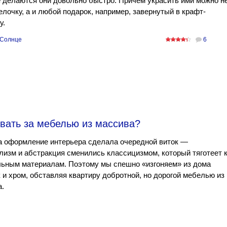
 делаются они довольно быстро. Причем украсить ими можно н
елочку, а и любой подарок, например, завернутый в крафт-
у.
Солнце
6
вать за мебелью из массива?
а оформление интерьера сделала очередной виток —
изм и абстракция сменились классицизмом, который тяготеет 
льным материалам. Поэтому мы спешно «изгоняем» из дома
 и хром, обставляя квартиру добротной, но дорогой мебелью из
.