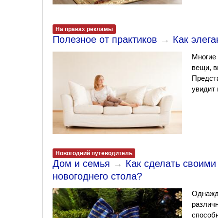
На правах рекламы
Полезное от практиков
→
Как элега
Многие 
вещи, в
Предста
увидит 
Новогодний путеводитель
Дом и семья
→
Как сделать своими
новогоднего стола?
Однажд
различн
способн