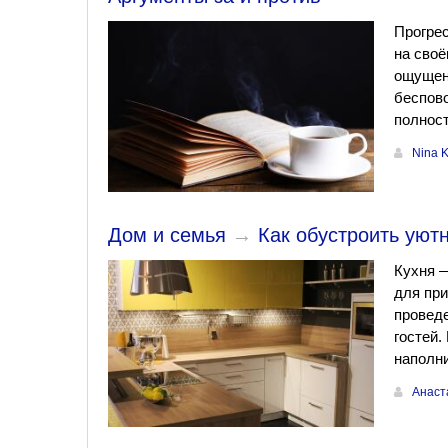
Прогрес
на своё
ощущени
беспово
полност
Nina 
Дом и семья
→
Как обустроить уют
Кухня 
для при
проведе
гостей.
наполн
Анаст