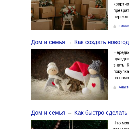
квартир
преврат
перекл
Санни
Дом и семья
→
Как создать нового
Нередко
праздни
знать. 
покупка
на помо
Анаст
Дом и семья
→
Как быстро сделать
Что мож