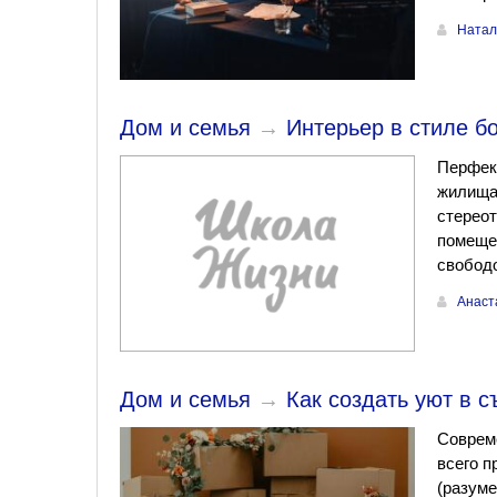
Натал
Дом и семья
→
Интерьер в стиле бо
Перфек
жилища 
стереот
помеще
свобод
Анаст
Дом и семья
→
Как создать уют в 
Совреме
всего 
(разуме