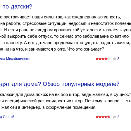
 по-датски?
е растрачивает наши силы так, как ежедневная активность,
на работе, стрессовые ситуации, недосып и недостаток полезн
. И если раньше синдром хронической усталости казался глупо
кой выкроить себе отпуск, то сейчас это заболевание охватило
сю планету. А вот датчане продолжают ощущать радость жизни,
я ни на что, и занимаются хюгге. Что это означает?
ина Михайличенко
2
одят для дома? Обзор популярных моделей
алюзи для дома похож на выбор штор, ведь жалюзи, в сущност
ся специфической разновидностью штор. Поэтому главное — эт
 жалюзи в интерьер, в оформление помещения.
д Серый
2