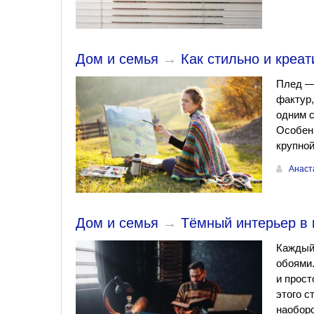
Дом и семья
→
Как стильно и креа
Плед — 
фактур,
одним с
Особенн
крупной
Анаст
Дом и семья
→
Тёмный интерьер в 
Каждый
обоями.
и прост
этого с
наобор