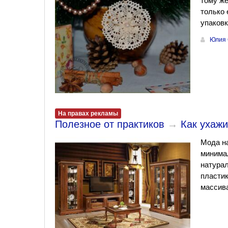
тому же
только 
упаковк
Юлия 
На правах рекламы
Полезное от практиков
→
Как ухажи
Мода н
минимал
натура
пластик
массива