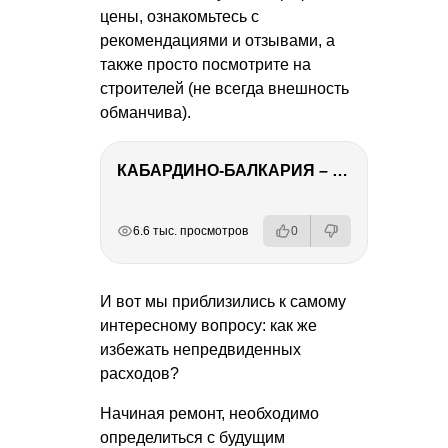
цены, ознакомьтесь с
рекомендациями и отзывами, а
также просто посмотрите на
строителей (не всегда внешность
обманчива).
КАБАРДИНО-БАЛКАРИЯ – ПУТЕШЕСТВИЕ НА КАВКАЗ часть 3
РЕКЛАМА
РЕКЛАМА
РЕКЛАМА
РЕКЛАМА
6.6 тыс. просмотров
0
И вот мы приблизились к самому
интересному вопросу: как же
избежать непредвиденных
расходов?
Начиная ремонт, необходимо
определиться с будущим